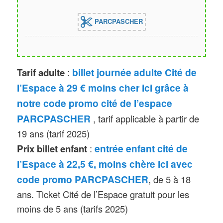
JO de Paris 2024, la cité de l’Espace
PARCPASCHER
fait dialoguer « Espace et Sport » ,
avec expo de visuels immersifs
grands formats. Deux nouveaux
billet journée adulte Cité de
Tarif adulte
:
sujets dans les expos permanentes :
l’Espace à 29 € moins cher ici grâce à
les « débris spatiaux » grâce à un
notre code promo cité de l’espace
dispositif interactif baptisé « Orbital
PARCPASCHER
, tarif applicable à partir de
Dance » permettant d’interagir avec
19 ans (tarif 2025)
un satellite qui doit éviter les débris
entrée enfant cité de
Prix billet enfant
:
en orbite et le « New Space »,
l’Espace à 22,5 €, moins chère ici avec
exploration des entreprises privées
code promo PARCPASCHER
, de 5 à 18
désormais impliquées dans le
ans. Ticket Cité de l’Espace gratuit pour les
domaine spatial.
moins de 5 ans (tarifs 2025)
Nouveauté 2023 : lancement du