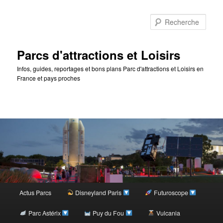
Rec
Parcs d'attractions et Loisirs
Infos, guides, reportages et bons plans Parc d'attractions et Loisirs en
France et pays proches
Menu
Actus Parcs
Disneyland Paris
Futuroscope
Aller
principal
Parc Astérix
Puy du Fou
Vulcania