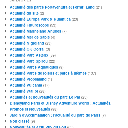
CATÉGORIES
Actualité des parcs Portaventura et Ferrari Land
(21)
Actualité du site
(2)
Actualité Europa Park & Rulantica
(23)
Actualité Futuroscope
(53)
Actualité Marineland Antibes
(7)
Actualité Mer de Sable
(4)
Actualité Nigloland
(23)
Actualité OK Corral
(3)
Actualité Parc Asterix
(39)
Actualité Parc Spirou
(22)
Actualité Parcs Aquatiques
(9)
Actualité Parcs de loisirs et parcs à thèmes
(137)
Actualité Plopsaland
(1)
Actualité Vulcania
(17)
Actualité Walibi
(28)
Actualités et nouveautés du parc Le Pal
(25)
Disneyland Paris et Disney Adventure World : Actualités,
Promos et Nouveautés
(98)
Jardin d'Acclimatation : l'actualité du parc de Paris
(7)
Non classé
(9)
Nouveautés et Actu Puy du Fou
(65)