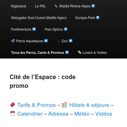
au
Nigloland
Le PAL
Walibi Rhône-Alpes
contenu
Walygator Sud-Ouest (Walibi Agen)
Europa-Park
PortAventura
Parc Spirou
principal
Parcs Aquatiques
Zoo
Tous les Parcs, Carte & Promos
Loisirs & Visites
Cité de l’Espace : code
promo
Tarifs & Promos
–
Hôtels & séjours
–
Calendrier
–
Adresse
–
Météo
–
Vidéos