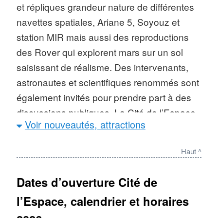
et répliques grandeur nature de différentes
navettes spatiales, Ariane 5, Soyouz et
station MIR mais aussi des reproductions
des Rover qui explorent mars sur un sol
saisissant de réalisme. Des intervenants,
astronautes et scientifiques renommés sont
également invités pour prendre part à des
discussions publiques. La Cité de l’Espace
Voir nouveautés, attractions
est un parc à thème unique en son genre,
destiné à toute la famille avec des activités
Haut ^
pour les adultes et les enfants. Prévoir 6 à
7h de visite pour profiter des 4 000 m2
Dates d’ouverture Cité de
d’expositions et des 4 hectares de jardins
l’Espace, calendrier et horaires
scientifiques.