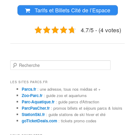
Tarifs et Billets Cité de l’Espace
4.7/5 - (4 votes)
R
e
c
h
LES SITES PARCS.FR
e
Parcs.fr
: une adresse, tous nos médias et +
r
Zoo-Parc.fr
: guide zoo et aquariums
c
Parc-Aquatique.fr
: guide parcs d'Attraction
h
ParcPasCher.fr
: promos billets et séjours parcs & loisirs
e
StationSki.fr
: guide stations de ski hiver et été
goTicketDeals.com
: tickets promo codes