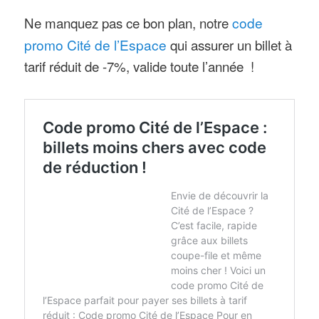
simulateur «
LuneXplorer
« , un
Ne manquez pas ce bon plan, notre
code
parcours en 4 étapes : découverte
promo Cité de l’Espace
qui assurer un billet à
tarif réduit de -7%, valide toute l’année !
des fusées et vaisseaux permettant
d’aller jusqu’à la Lune,
embarquement dans une capsule de
voyage pour 4 pour suivre une
mission, décollage avec le ressenti
physique d’une poussée de 2G et
alunissage. Nouvel atelier participatif
« Comment l’ESA recrute les
astronautes » pour appréhender les
compétences à avoir pour devenir
astronaute. « Le Carré de l’Actu »,
nouvel espace dédié à l’actualité