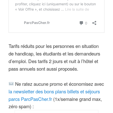
spatiale permettant de suivre les
missions européennes en cours dont
l’ISS.
Nouveauté(s) 2022 : les répliques
des rovers Perseverance et Zhurong
Tarifs réduits pour les personnes en situation
ont désormais leur propre « Terrain
de handicap, les étudiants et les demandeurs
Martien », un cratère réaliste sur 900
d’emploi. Des tarifs 2 jours et nuit à l’hôtel et
m2.
pass annuels sont aussi proposés.
Nouveauté(s) 2020 : l’exposition
temporaire « LUNE, ÉPISODE II »
Ne ratez aucune promo et économisez avec
propose de revivre la mission Apollo
la newsletter des bons plans billets et séjours
11 et les premiers pas sur la Lune.
parcs ParcPasCher.fr
(1x/semaine grand max,
Zones : 4 niveaux dans le bâtiment
zéro spam) :
principal, au -1, on trouve les