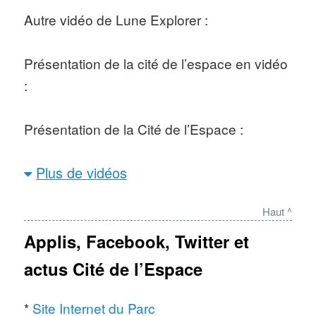
Autre vidéo de Lune Explorer :
Présentation de la cité de l’espace en vidéo
:
Présentation de la Cité de l’Espace :
Plus de vidéos
Les 20 ans de la Cité de l’Espace :
Haut ^
Atelier pédagogique de la Cité de l’Espace :
Applis, Facebook, Twitter et
actus Cité de l’Espace
*
Site Internet du Parc