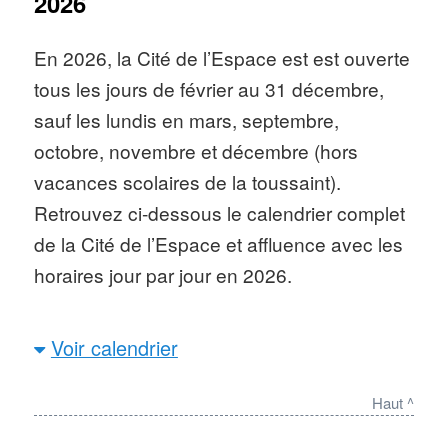
2026
Fréquentation Cité de l’Espace
:
En 2026, la Cité de l’Espace est est ouverte
452 289 visiteurs en 2024, 423 000
tous les jours de février au 31 décembre,
en 2022, 408 000 en 2019, 375 000
sauf les lundis en mars, septembre,
en 2018
octobre, novembre et décembre (hors
Nombre d’attractions
: une
vacances scolaires de la toussaint).
vingtaine d’activités, dont des
Retrouvez ci-dessous le calendrier complet
expositions renouvelées
de la Cité de l’Espace et affluence avec les
régulièrement
horaires jour par jour en 2026.
Spectacles
: différents
évènements, animations,
Horaires de la Cité de l’Espace
: varient
Voir calendrier
conférences, expositions et
selon la période, de 9h30 ou 10h le matin à
projections de films ont lieu tout au
17h, 18h, 19h30 et même 23h certains
Haut ^
long de l’année, selon l’actualité
jours d’aout notamment lors de nocturnes.
spatiale généralement. Des