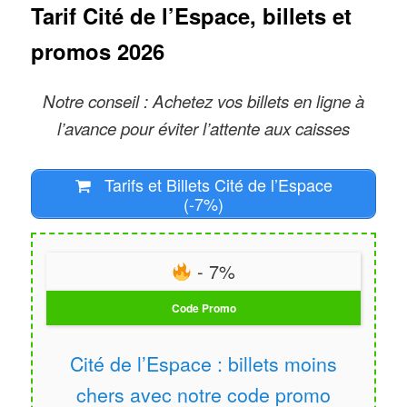
Tarif Cité de l’Espace, billets et
spécialistes de l’espace viennent
promos 2026
régulièrement intervenir à la Cité de
L’Espace pour partager leurs
Notre conseil : Achetez vos billets en ligne à
connaissances et leurs expériences.
l’avance pour éviter l’attente aux caisses
Des ateliers pour enfants et groupes
scolaires sont aussi souvent
Tarifs et Billets Cité de l’Espace
proposés.
(-7%)
Nouveauté(s) 2025
: nouvelle
exposition immersive au sein de la
- 7%
station Mir. En traversant les
Code Promo
différents modules de la station, on
découvre comment les astronautes
Cité de l’Espace : billets moins
vivent et travaillent en orbite
chers avec notre code promo
Nouveauté(s) 2024 : à l’occasion des