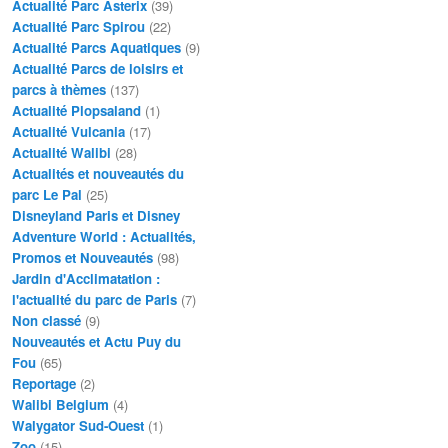
Actualité Parc Asterix
(39)
Actualité Parc Spirou
(22)
Actualité Parcs Aquatiques
(9)
Actualité Parcs de loisirs et
parcs à thèmes
(137)
Actualité Plopsaland
(1)
Actualité Vulcania
(17)
Actualité Walibi
(28)
Actualités et nouveautés du
parc Le Pal
(25)
Disneyland Paris et Disney
Adventure World : Actualités,
Promos et Nouveautés
(98)
Jardin d'Acclimatation :
l'actualité du parc de Paris
(7)
Non classé
(9)
Nouveautés et Actu Puy du
Fou
(65)
Reportage
(2)
Walibi Belgium
(4)
Walygator Sud-Ouest
(1)
Zoo
(15)