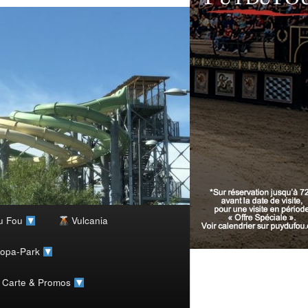
u Fou
Vulcania
ropa-Park
, Carte & Promos