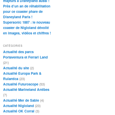
majeurs à Disneyland aussi !
Près d’un an de réhabilitation
pour ce coaster phare de
Disneyland Paris !
Supersonic 1887 : le nouveau
coaster de Nigloland dévoilé
en images, vidéos et chiffres !
CATÉGORIES
Actualité des parcs
Portaventura et Ferrari Land
(21)
Actualité du site
(2)
Actualité Europa Park &
Rulantica
(23)
Actualité Futuroscope
(53)
Actualité Marineland Antibes
(7)
Actualité Mer de Sable
(4)
Actualité Nigloland
(23)
Actualité OK Corral
(3)