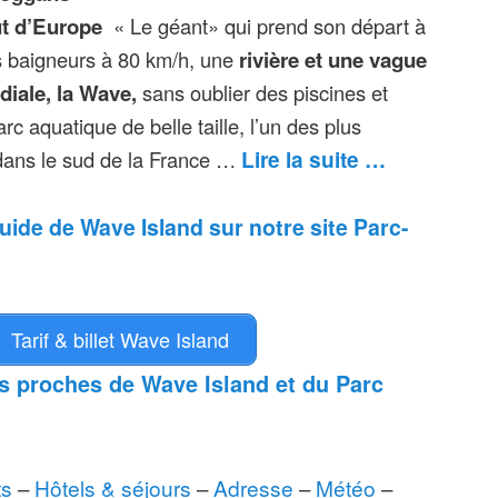
ut d’Europe
« Le géant» qui prend son départ à
s baigneurs à 80 km/h, une
rivière et une vague
ndiale, la Wave,
sans oublier des piscines et
rc aquatique de belle taille, l’un des plus
Lire la suite …
 dans le sud de la France …
uide de Wave Island sur notre site Parc-
Tarif & billet Wave Island
rs proches de Wave Island et du Parc
ts
–
Hôtels & séjours
–
Adresse
–
Météo
–