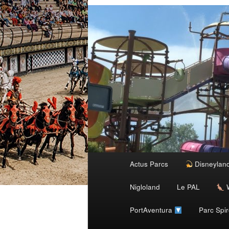
Menu
Actus Parcs
Disneylan
Aller
principal
Nigloland
Le PAL
W
au
PortAventura
Parc Spi
contenu