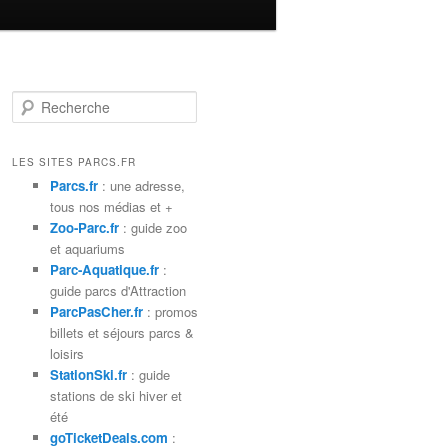
R
e
c
h
LES SITES PARCS.FR
e
Parcs.fr
: une adresse,
r
tous nos médias et +
c
Zoo-Parc.fr
: guide zoo
h
et aquariums
e
Parc-Aquatique.fr
:
guide parcs d'Attraction
ParcPasCher.fr
: promos
billets et séjours parcs &
loisirs
StationSki.fr
: guide
stations de ski hiver et
été
goTicketDeals.com
: