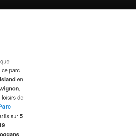
 que
, ce parc
Island
en
Avignon
,
 loisirs de
Parc
artis sur
5
19
boggans