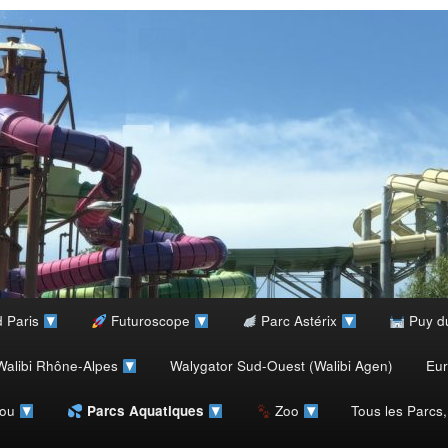
d Paris
Futuroscope
Parc Astérix
Puy d
alibi Rhône-Alpes
Walygator Sud-Ouest (Walibi Agen)
Eu
rou
Zoo
Tous les Parcs
Parcs Aquatiques