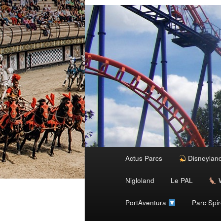
Menu
Actus Parcs
Disneylan
Aller
principal
Nigloland
Le PAL
W
au
PortAventura
Parc Spi
contenu