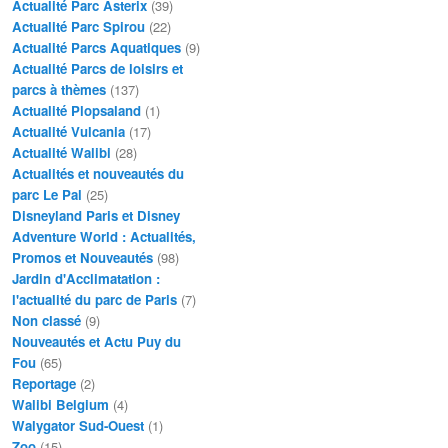
Actualité Parc Asterix
(39)
Actualité Parc Spirou
(22)
Actualité Parcs Aquatiques
(9)
Actualité Parcs de loisirs et
parcs à thèmes
(137)
Actualité Plopsaland
(1)
Actualité Vulcania
(17)
Actualité Walibi
(28)
Actualités et nouveautés du
parc Le Pal
(25)
Disneyland Paris et Disney
Adventure World : Actualités,
Promos et Nouveautés
(98)
Jardin d'Acclimatation :
l'actualité du parc de Paris
(7)
Non classé
(9)
Nouveautés et Actu Puy du
Fou
(65)
Reportage
(2)
Walibi Belgium
(4)
Walygator Sud-Ouest
(1)
Zoo
(15)