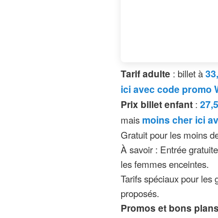
19h durant l’été, sauf 
Limites d’âge ou
Nocturne prévue cette 
Retrouvez ci-dessous le
Walygator Grand-Est 20
Tarif adulte
: billet à
33
ici avec code promo 
Prix billet enfant
:
27,5
mais
moins cher ici 
Gratuit pour les moins de
À savoir : Entrée gratuit
les femmes enceintes.
Tarifs spéciaux pour le
proposés.
Promos et bons plans