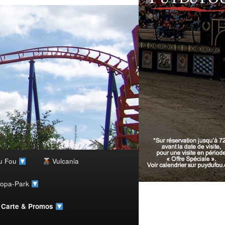
u Fou
Vulcania
ropa-Park
, Carte & Promos