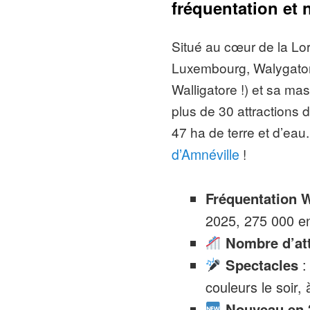
fréquentation et
Situé au cœur de la Lo
Luxembourg, Walygator (
Walligatore !) et sa mas
plus de 30 attractions 
47 ha de terre et d’ea
d’Amnéville
!
Fréquentation 
2025, 275 000 en
Nombre d’att
Spectacles
:
couleurs le soir,
Nouveau en 