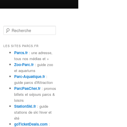
R
e
c
h
LES SITES PARCS.FR
e
Parcs.fr
: une adresse,
r
tous nos médias et +
c
Zoo-Parc.fr
: guide zoo
h
et aquariums
e
Parc-Aquatique.fr
:
guide parcs d'Attraction
ParcPasCher.fr
: promos
billets et séjours parcs &
loisirs
StationSki.fr
: guide
stations de ski hiver et
été
goTicketDeals.com
: