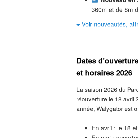
360m et de 8m de
dès 3 ans et 90 
Voir nouveautés, att
sein de la zone 
1900 thématisée,
thématisation au
bouées pour l’at
Dates d’ouverture
spectacles : La 
et horaires 2026
Academy.
Nouveau en 20
La saison 2026 du Par
Zone 1900 pour en
réouverture le 18 avril
aussi améliorées
année, Walygator est ou
bouées pour le Di
Monster » va con
En avril : le 18 
mais les visiteu
En mai : ouvertu