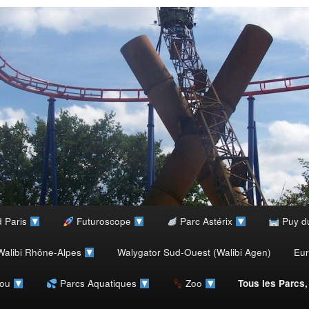
d Paris
Futuroscope
Parc Astérix
Puy d
alibi Rhône-Alpes
Walygator Sud-Ouest (Walibi Agen)
Eu
rou
Parcs Aquatiques
Zoo
Tous les Parcs