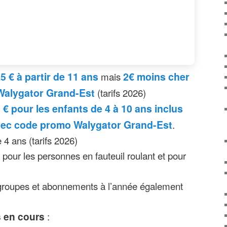
les jours avec nocturnes ou il ferme à 20h30.
 de taille
: tout public
année le 31 octobre jusqu’à 22h
 calendrier d’ouverture et d’affluence
26 avec les horaires :
,5 € à partir de 11 ans
mais
2€ moins cher
Walygator Grand-Est
(tarifs 2026)
 € pour les enfants de 4 à 10 ans inclus
avec code promo Walygator Grand-Est
.
 4 ans (tarifs 2026)
e pour les personnes en fauteuil roulant et pour
s groupes et abonnements à l’année également
 en cours
: