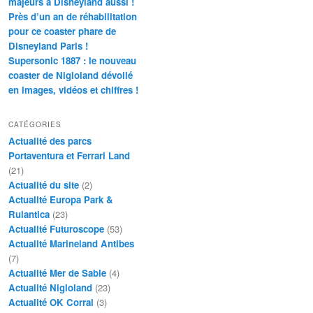
majeurs à Disneyland aussi !
Près d’un an de réhabilitation
pour ce coaster phare de
Disneyland Paris !
Supersonic 1887 : le nouveau
coaster de Nigloland dévoilé
en images, vidéos et chiffres !
CATÉGORIES
Actualité des parcs
Portaventura et Ferrari Land
(21)
Actualité du site
(2)
Actualité Europa Park &
Rulantica
(23)
Actualité Futuroscope
(53)
Actualité Marineland Antibes
(7)
Actualité Mer de Sable
(4)
Actualité Nigloland
(23)
Actualité OK Corral
(3)