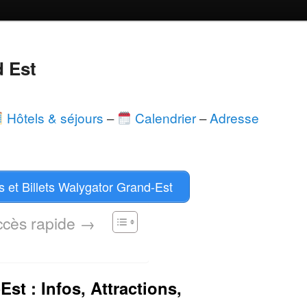
 Est
Hôtels & séjours
–
Calendrier
–
Adresse
s et Billets Walygator Grand-Est
ccès rapide →
st : Infos, Attractions,