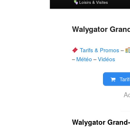
Loisirs & Visites
principal
Walygator Grand
Tarifs & Promos
–
–
Météo
–
Vidéos
Tarif
A
Walygator Grand-E