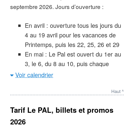
l’hôtel du parc immergent les visiteurs dans
septembre 2026. Jours d’ouverture :
une ambiance de savane et de lac africain.
En avril : ouverture tous les jours du
Ne manquez pas notre reportage
4 au 19 avril pour les vacances de
Une journée au Pal en photos et
Printemps, puis les 22, 25, 26 et 29
vidéos
En mai : Le Pal est ouvert du 1er au
3, le 6, du 8 au 10, puis chaque
.
mercredi et les week-end ainsi que
Voir calendrier
du 23 au 25 mai
Fréquentation Le PAL
:
700 000
Haut ^
En juin : ouverture chaque week-end
visiteurs
en 2025, 733 000 en 2024,
et mercredi puis tous les jours à
754 000 en 2023 (record), 695 000
Tarif Le PAL, billets et promos
partir du 13 juin
en 2022
2026
En Juillet et aout : ouverture du Pal
Nombre d’attractions
: 31 (dont
tous les jours pour la saison d’été
11 à sensations comme le Fjord