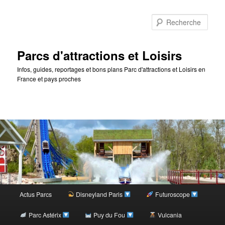
Rec
Parcs d'attractions et Loisirs
Infos, guides, reportages et bons plans Parc d'attractions et Loisirs en
France et pays proches
Menu
Actus Parcs
Disneyland Paris
Futuroscope
Aller
principal
Parc Astérix
Puy du Fou
Vulcania