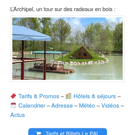
L’Archipel, un tour sur des radeaux en bois :
Tarifs & Promos
–
Hôtels & séjours
–
Calendrier
–
Adresse
–
Météo
–
Vidéos
–
Actus
Tarifs et Billets Le PAL