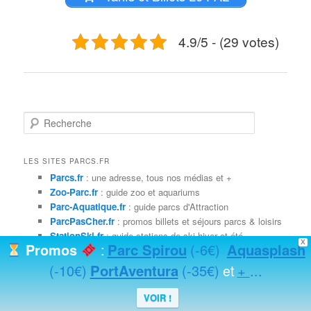
4.9/5 - (29 votes)
R
e
c
h
LES SITES PARCS.FR
e
Parcs.fr
: une adresse, tous nos médias et +
r
Zoo-Parc.fr
: guide zoo et aquariums
c
Parc-Aquatique.fr
: guide parcs d'Attraction
h
ParcPasCher.fr
: promos billets et séjours parcs & loisirs
e
StationSki.fr
: guide stations de ski hiver et été
X
Parc Spirou
(-6€)
Aquasplash
Promos
:
goTicketDeals.com
: tickets promo codes
(-10€)
PortAventura
(-35€)
+
...
et
NOUS CONTACTER
VOIR !
Mail : staff (a) parc-attraction-loisirs.fr