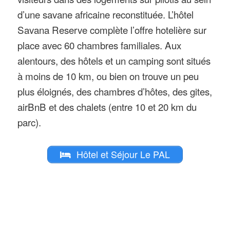
d’une savane africaine reconstituée. L’hôtel
Lodges, le Pal ouvre l’
hotel Savana
Savana Reserve complète l’offre hotelière sur
Reserve
, avec 60 chambres à
place avec 60 chambres familiales. Aux
l’ambiance africaine et vue sur une
alentours, des hôtels et un camping sont situés
véritable savane peuplée d’animaux
à moins de 10 km, ou bien on trouve un peu
d’afrique. Nouvelle espèce au PAL :
plus éloignés, des chambres d’hôtes, des gites,
le rhinocéros blanc.
airBnB et des chalets (entre 10 et 20 km du
Zones : le seul parc de France qui
parc).
propose à la fois un parc
d’attractions et un zoo animalier
Hôtel et Séjour Le PAL
complet