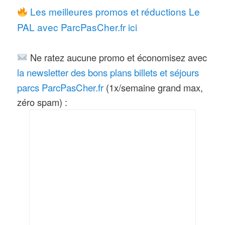
Les meilleures promos et réductions Le
historique a fait l’objet d’une réfection
PAL avec ParcPasCher.fr ici
complète des wagons (6 personnes)
devenus nacelles de montgolfière, et
Ne ratez aucune promo et économisez avec
de la gare. Le parcours de 600m de
la newsletter des bons plans billets et séjours
long du
nouveau « Voyage au-
parcs ParcPasCher.fr
(1x/semaine grand max,
dessus du Monde »
permet de
zéro spam) :
passer autour des attractions phares
du parc à 8m de hauteur
Nouveau en 2024
:
Fjord Explorer
,
un « Water Coaster », une montagne
Russe avec chute au niveau d’un
plan d’eau, sensations, frisson et
éclaboussures sont au rendez-vous.
Découvrez l’attraction en vidéos,