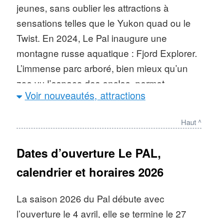
jeunes, sans oublier les attractions à
sensations telles que le Yukon quad ou le
Twist. En 2024, Le Pal inaugure une
montagne russe aquatique : Fjord Explorer.
L’immense parc arboré, bien mieux qu’un
zoo vu l’espace des enclos, permet
Voir nouveautés, attractions
également de découvrir 1000 animaux en
semi-liberté, ainsi que plusieurs spectacles
Haut ^
animaliers de qualité. Le parc accueille plus
de 700 000 visiteurs par an ce qui classe
Dates d’ouverture Le PAL,
LE PAL
dans les 5 parcs les plus
calendrier et horaires 2026
fréquentés de France
et première
destination touristique d’Auvergne Rhône-
La saison 2026 du Pal débute avec
Alpes. Des séjours en Lodges ou dans
l’ouverture le 4 avril, elle se termine le 27