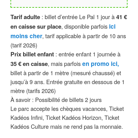
différents horaires selon la date. Des
Tarif adulte
: billet d’entrée Le Pal 1 jour à
41 €
animations pédagogiques et
ici
en caisse sur place
, disponible parfois
nourrissages des animaux sont
moins cher
, tarif applicable à partir de 10 ans
également quotidiens, à des horaires
(tarif 2026)
variés selon les espèces.
Prix billet enfant
: entrée enfant 1 journée à
Nouveau en 2026
: le Delta des
en promo ici,
35 € en caisse
, mais parfois
Éléphants, un espace de vie de 2
billet à partir de 1 mètre (mesuré chaussé) et
hectares entièrement réaménagé
jusqu’à 9 ans. Entrée gratuite en dessous de 1
pour les éléphants d’Asie
mètre (tarifs 2026)
(investissement de 2 millions
À savoir : Possibilité de billets 2 jours
d’euros). Charles Bennet succède à
Le parc accepte les chèques vacances, Ticket
Kadéos Infini, Ticket Kadéos Horizon, Ticket
son père Arnaud Bennet et tant que
Kadéos Culture mais ne rend pas la monnaie.
président du Pal.
Nouveau en 2025
: le monorail