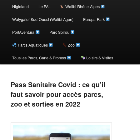
au
Nigloland
Le PAL
Walibi Rhône-Alpes
contenu
Walygator Sud-Ouest (Walibi Agen)
Europa-Park
PortAventura
Parc Spirou
principal
Parcs Aquatiques
Zoo
Tous les Parcs, Carte & Promos
Loisirs & Visites
Pass Sanitaire Covid : ce qu’il
faut savoir pour accès parcs,
zoo et sorties en 2022