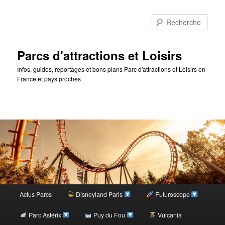
Rec
Parcs d'attractions et Loisirs
Infos, guides, reportages et bons plans Parc d'attractions et Loisirs en
France et pays proches
Menu
Actus Parcs
Disneyland Paris
Futuroscope
Aller
principal
Parc Astérix
Puy du Fou
Vulcania