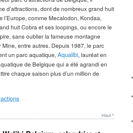
e d’attractions, dont de nombreux grand huit
ute l’Europe, comme Mecalodon, Kondaa,
rand huit Cobra et ses loopings, ou encore le
ire, sans oublier la fameuse montagne
y Mine, entre autres. Depuis 1987, le parc
ent un parc aquatique,
Aqualibi
, lauréat en
aquatique de Belgique qui a été agrandi en
ttire chaque saison plus d’un million de
ractions
Walibi Belgium
: environ 1,4 million de
Haut ^
ractions
: plus de 40 attractions, dont 8
, 3 attractions aquatiques et 15