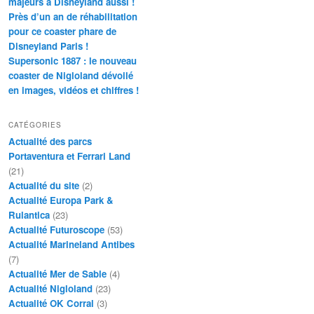
majeurs à Disneyland aussi !
Près d’un an de réhabilitation
pour ce coaster phare de
Disneyland Paris !
Supersonic 1887 : le nouveau
coaster de Nigloland dévoilé
en images, vidéos et chiffres !
CATÉGORIES
Actualité des parcs
Portaventura et Ferrari Land
(21)
Actualité du site
(2)
Actualité Europa Park &
Rulantica
(23)
Actualité Futuroscope
(53)
Actualité Marineland Antibes
(7)
Actualité Mer de Sable
(4)
Actualité Nigloland
(23)
Actualité OK Corral
(3)