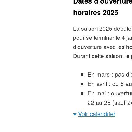
Dates d’ouverture
attractions pour 
horaires 2025
Spectacles
:
pendant la périod
La saison 2025 débute a
Winter
pour se terminer le 4 j
Nouveauté(s
d’ouverture avec les hor
année avec de l
Durant cette saison, le 
zone immersive
millions d’euros)
En mars : pas d’
nouveau coaster 
En avril : du 5 a
km/h, 14 air time
En mai : ouvertu
ainsi que de nou
22 au 25 (sauf 24
boutique. Mais c
En juin : ouvertu
Voir calendrier
Underground retr
ouverture tous le
que Flash Back s
En juillet et aou