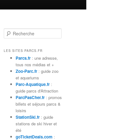
R
e
c
h
LES SITES PARCS.FR
e
Parcs.fr
: une adresse,
r
tous nos médias et +
c
Zoo-Parc.fr
: guide zoo
h
et aquariums
e
Parc-Aquatique.fr
:
guide parcs d'Attraction
ParcPasCher.fr
: promos
billets et séjours parcs &
loisirs
StationSki.fr
: guide
stations de ski hiver et
été
goTicketDeals.com
: