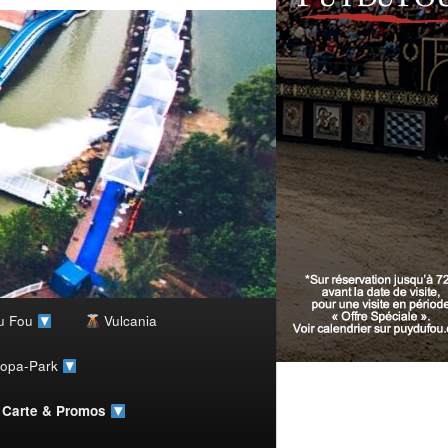
u Fou
Vulcania
ropa-Park
, Carte & Promos