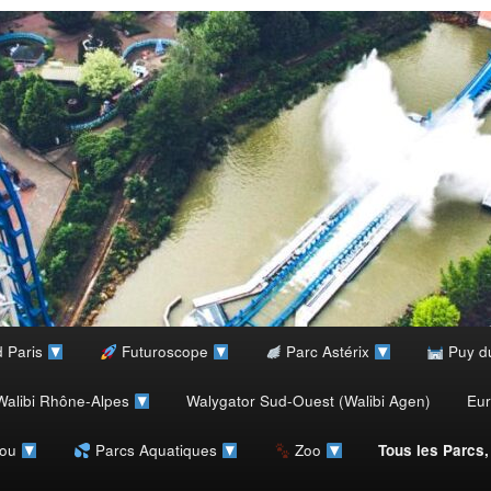
d Paris
Futuroscope
Parc Astérix
Puy d
alibi Rhône-Alpes
Walygator Sud-Ouest (Walibi Agen)
Eu
rou
Parcs Aquatiques
Zoo
Tous les Parcs