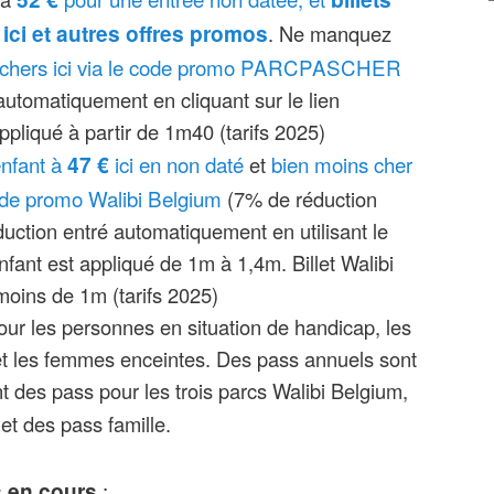
21 : nouveau megacoaster : Kondaa,
ous, avec horaire jour par jour d’affluence
ici et autres offres promos
. Ne manquez
a plus rapide (113km/h) et la plus haute du
is, à confirmer absolument sur le site de
s chers ici via le code promo PARCPASCHER
r un parcours de 1,2 km, au sein de la
automatiquement en cliquant sur le lien
e « Exotic World », qui ajoute 4,5 ha au
appliqué à partir de 1m40 (tarifs 2025)
 enfant à
47 €
ici en non daté
bien moins cher
et
0 : refonte de l’entrée du parc en 2020
code promo Walibi Belgium
(7% de réduction
uction entré automatiquement en utilisant le
’un mega grand-huit en 2021, cette
enfant est appliqué de 1m à 1,4m. Billet Walibi
vrait être la plus haute et la plus rapide
moins de 1m (tarifs 2025)
de haut, 110 km/h) !
 pour les personnes en situation de handicap, les
ou, Karma World, Dalton Terror,
 et les femmes enceintes. Des pass annuels sont
sar, Playland, Cobra, Exotic World
 des pass pour les trois parcs Walibi Belgium,
e taille : limites de taille selon les
 et des pass famille.
taines demandent une taille minimale de 80
1m30. Mais il y a aussi des manèges
 en cours
: