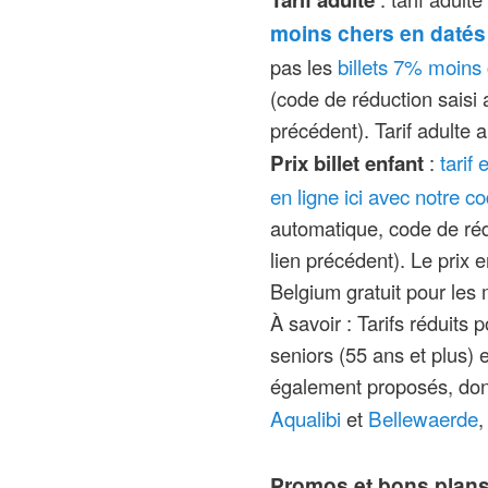
Nouveauté(s) 20
Walibi Belgique ci-dess
moins chers en datés 
montagne russe l
(peut varier sans préav
billets 7% moin
pas les
Benelux (50m) su
Walibi Belgium) :
(code de réduction saisi 
zone environnant
précédent). Tarif adulte 
parc
tarif
Prix billet enfant
:
Nouveauté(s) 202
en ligne ici avec notre 
automatique, code de réd
avant l’arrivée d
lien précédent). Le prix 
montagne russe de
Belgium gratuit pour les 
du Benelux (50m 
À savoir : Tarifs réduits
Zones : Loup-Gar
seniors (55 ans et plus)
Tutankhamon, Pul
également proposés, dont
Limites d’âge ou d
Aqualibi
Bellewaerde
et
,
attractions, cer
cm, d’autres de 
Promos et bons plans