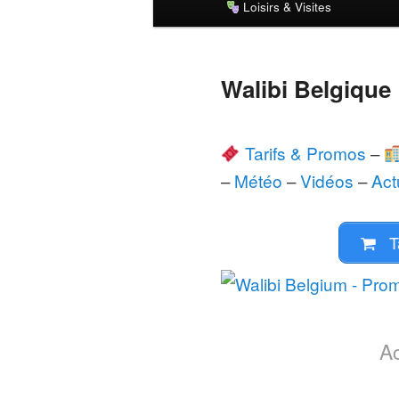
Loisirs & Visites
principal
Walibi Belgique
Tarifs & Promos
–
–
Météo
–
Vidéos
–
Act
Ta
A