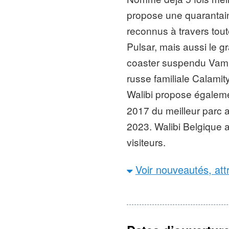
propose une quarantain
reconnus à travers to
Pulsar, mais aussi le g
coaster suspendu Vamp
russe familiale Calamit
Walibi propose égalem
2017 du meilleur parc 
2023. Walibi Belgique a
visiteurs.
Voir nouveautés, att
Fréquentation 
visiteurs en 2019
Nombre d’att
montagnes russes