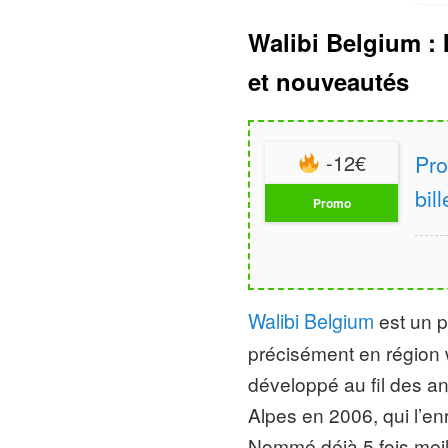
Walibi Belgium : 
et nouveautés
-12€
Pro
bil
Promo
Walibi Belgium
est un p
précisément en région w
développé au fil des a
Alpes en 2006, qui l’en
Nommé déjà 5 fois meill