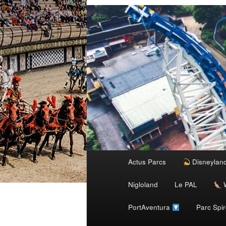
Menu
Actus Parcs
Disneylan
Aller
principal
Nigloland
Le PAL
W
au
PortAventura
Parc Spi
contenu