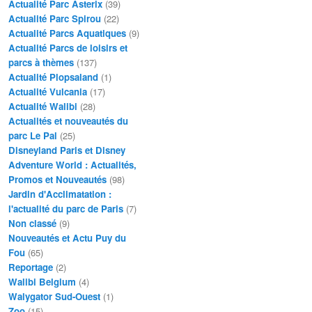
Actualité Parc Asterix
(39)
Actualité Parc Spirou
(22)
Actualité Parcs Aquatiques
(9)
Actualité Parcs de loisirs et
parcs à thèmes
(137)
Actualité Plopsaland
(1)
Actualité Vulcania
(17)
Actualité Walibi
(28)
Actualités et nouveautés du
parc Le Pal
(25)
Disneyland Paris et Disney
Adventure World : Actualités,
Promos et Nouveautés
(98)
Jardin d'Acclimatation :
l'actualité du parc de Paris
(7)
Non classé
(9)
Nouveautés et Actu Puy du
Fou
(65)
Reportage
(2)
Walibi Belgium
(4)
Walygator Sud-Ouest
(1)
Zoo
(15)