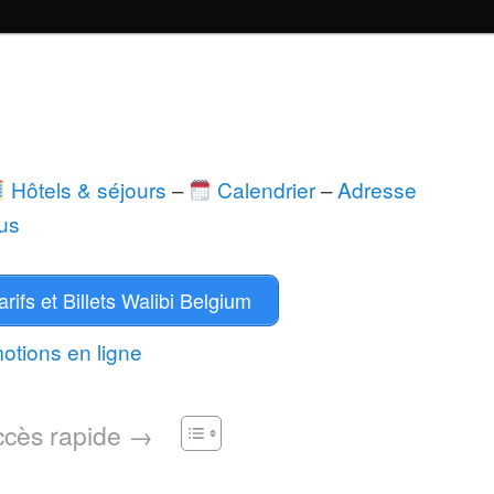
Hôtels & séjours
–
Calendrier
–
Adresse
us
rifs et Billets Walibi Belgium
ccès rapide →