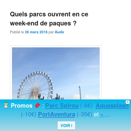
Quels parcs ouvrent en ce
week-end de paques ?
Publié le
26 mars 2016
par
Aude
X
Parc Spirou
(-6€)
Aquasplash
Promos
:
(-10€)
PortAventura
(-35€)
+
...
et
VOIR !