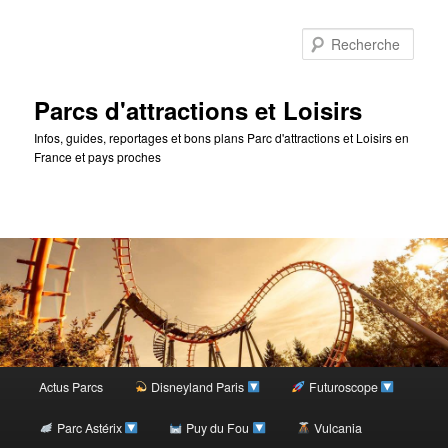
Rec
Parcs d'attractions et Loisirs
Infos, guides, reportages et bons plans Parc d'attractions et Loisirs en
France et pays proches
Menu
Actus Parcs
Disneyland Paris
Futuroscope
Aller
Aller
principal
Parc Astérix
Puy du Fou
Vulcania