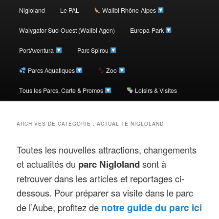
au
au
Nigloland
Le PAL
Walibi Rhône-Alpes
contenu
contenu
Walygator Sud-Ouest (Walibi Agen)
Europa-Park
PortAventura
Parc Spirou
principal
secondaire
Parcs Aquatiques
Zoo
Tous les Parcs, Carte & Promos
Loisirs & Visites
ACTUALITÉ NIGLOLAND
ARCHIVES DE CATÉGORIE :
Toutes les nouvelles attractions, changements
et actualités du
parc Nigloland
sont à
retrouver dans les articles et reportages ci-
dessous. Pour préparer sa visite dans le parc
notre guide du parc ici
de l’Aube, profitez de