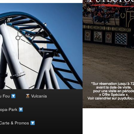
u Fou
Vulcania
ropa-Park
 Carte & Promos