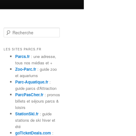
R
e
c
h
LES SITES PARCS.FR
e
Parcs.fr
: une adresse,
r
tous nos médias et +
c
Zoo-Parc.fr
: guide zoo
h
et aquariums
e
Parc-Aquatique.fr
:
guide parcs d'Attraction
ParcPasCher.fr
: promos
billets et séjours parcs &
loisirs
StationSki.fr
: guide
stations de ski hiver et
été
goTicketDeals.com
: