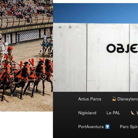
Menu
Actus Parcs
Disneylan
Aller
principal
Nigloland
Le PAL
W
au
PortAventura
Parc Spi
contenu