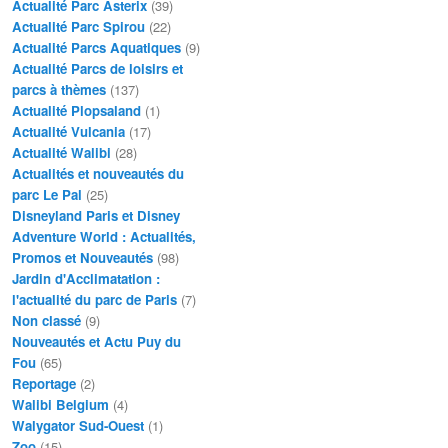
Actualité Parc Asterix
(39)
Actualité Parc Spirou
(22)
Actualité Parcs Aquatiques
(9)
Actualité Parcs de loisirs et
parcs à thèmes
(137)
Actualité Plopsaland
(1)
Actualité Vulcania
(17)
Actualité Walibi
(28)
Actualités et nouveautés du
parc Le Pal
(25)
Disneyland Paris et Disney
Adventure World : Actualités,
Promos et Nouveautés
(98)
Jardin d'Acclimatation :
l'actualité du parc de Paris
(7)
Non classé
(9)
Nouveautés et Actu Puy du
Fou
(65)
Reportage
(2)
Walibi Belgium
(4)
Walygator Sud-Ouest
(1)
Zoo
(15)