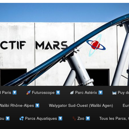
d Paris
Futuroscope
Parc Astérix
Puy d
alibi Rhône-Alpes
Walygator Sud-Ouest (Walibi Agen)
Eu
rou
Parcs Aquatiques
Zoo
Tous les Parcs,