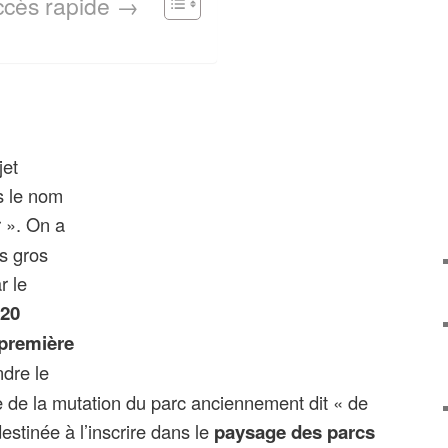
ccès rapide →
jet
s le nom
 ». On a
s gros
r le
20
première
ndre le
e de la mutation du parc anciennement dit « de
estinée à l’inscrire dans le
paysage des parcs