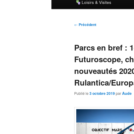
Loisirs & Visites
principal
Navigation
←
Précédent
des
articles
Parcs en bref : 
Futuroscope, chi
nouveautés 2020
Rulantica/Europ
Publié le
3 octobre 2019
par
Aude