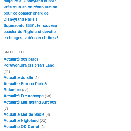
majeurs à Disneyland aussi !
Près d’un an de réhabilitation
pour ce coaster phare de
Disneyland Paris !
Supersonic 1887 : le nouveau
coaster de Nigloland dévoilé
en images, vidéos et chiffres !
CATÉGORIES
Actualité des parcs
Portaventura et Ferrari Land
(21)
Actualité du site
(2)
Actualité Europa Park &
Rulantica
(23)
Actualité Futuroscope
(53)
Actualité Marineland Antibes
(7)
Actualité Mer de Sable
(4)
Actualité Nigloland
(23)
Actualité OK Corral
(3)