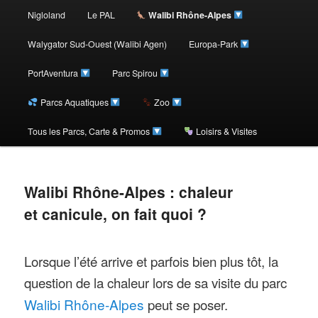
au
Nigloland
Le PAL
Walibi Rhône-Alpes
contenu
Walygator Sud-Ouest (Walibi Agen)
Europa-Park
PortAventura
Parc Spirou
principal
Parcs Aquatiques
Zoo
Tous les Parcs, Carte & Promos
Loisirs & Visites
Walibi Rhône-Alpes : chaleur
et canicule, on fait quoi ?
Lorsque l’été arrive et parfois bien plus tôt, la
question de la chaleur lors de sa visite du parc
Walibi Rhône-Alpes
peut se poser.