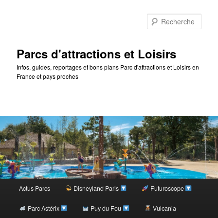
Rec
Parcs d'attractions et Loisirs
Infos, guides, reportages et bons plans Parc d'attractions et Loisirs en
France et pays proches
Menu
Actus Parcs
Disneyland Paris
Futuroscope
Aller
principal
Parc Astérix
Puy du Fou
Vulcania