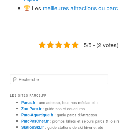
Les
meilleures attractions du parc
5/5 - (2 votes)
R
e
c
h
LES SITES PARCS.FR
e
Parcs.fr
: une adresse, tous nos médias et +
r
Zoo-Parc.fr
: guide zoo et aquariums
c
Parc-Aquatique.fr
: guide parcs d'Attraction
h
ParcPasCher.fr
: promos billets et séjours parcs & loisirs
e
StationSki.fr
: guide stations de ski hiver et été