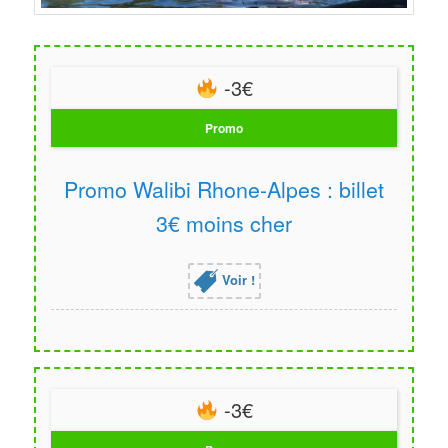
-3€
Promo
Promo Walibi Rhone-Alpes : billet
3€ moins cher
Voir !
-3€