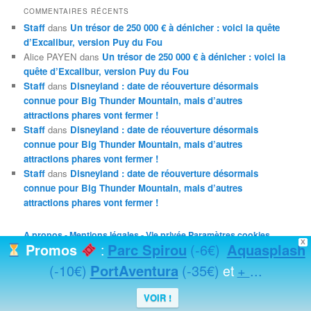
COMMENTAIRES RÉCENTS
Staff
dans
Un trésor de 250 000 € à dénicher : voici la quête
d’Excalibur, version Puy du Fou
Alice PAYEN
dans
Un trésor de 250 000 € à dénicher : voici la
quête d’Excalibur, version Puy du Fou
Staff
dans
Disneyland : date de réouverture désormais
connue pour Big Thunder Mountain, mais d’autres
attractions phares vont fermer !
Staff
dans
Disneyland : date de réouverture désormais
connue pour Big Thunder Mountain, mais d’autres
attractions phares vont fermer !
Staff
dans
Disneyland : date de réouverture désormais
connue pour Big Thunder Mountain, mais d’autres
attractions phares vont fermer !
A propos - Mentions légales - Vie privée
Paramètres cookies
X
Parc Spirou
(-6€)
Aquasplash
Promos
:
(-10€)
PortAventura
(-35€)
+
...
et
VOIR !
Fièrement propulsé par WordPress