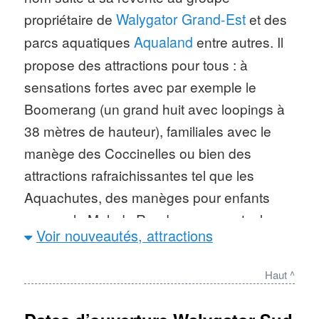
propriétaire de
Walygator Grand-Est
et des
parcs aquatiques
Aqualand
entre autres. Il
propose des attractions pour tous : à
sensations fortes avec par exemple le
Boomerang (un grand huit avec loopings à
38 mètres de hauteur), familiales avec le
manège des Coccinelles ou bien des
attractions rafraichissantes tel que les
Aquachutes, des manèges pour enfants
comme le Melody Road ou un spectacle
Voir nouveautés, attractions
d’otaries. Le parc, à la faveur de son rachat
par Aspro a ouvert en 2017
un parc
Haut ^
aquatique indépendant nommé
Aqualand
Agen
.