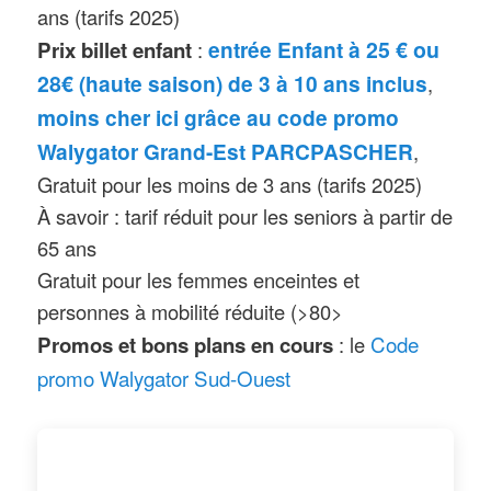
ans (tarifs 2025)
novembre
entrée Enfant à
25 € ou
Prix billet enfant
:
En décembre : pas d’ouverture noel
28€
(haute saison) de 3 à 10 ans inclus
,
planifiée cette année
moins cher ici grâce au code promo
Walygator Grand-Est PARCPASCHER
,
Horaires d’ouverture du parc d’Agen
: le
Gratuit pour les moins de 3 ans (tarifs 2025)
parc ouvre le matin à 10h généralement,
À savoir : tarif réduit pour les seniors à partir de
10h30 ou 11h parfois et ferme ses portes à
65 ans
17h30, 18h, 19h ou 19h30, selon les
Gratuit pour les femmes enceintes et
périodes de l’année. Retrouvez les jours
personnes à mobilité réduite (>80>
Code
d’ouverture et les horaires sur le calendrier
Promos et bons plans en cours
: le
promo Walygator Sud-Ouest
d’ouverture et d’affluence Walygator Sud-
Ouest ci-dessous :