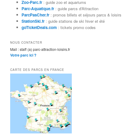
r
Zoo-Parc.fr
: guide zoo et aquariums
c
Parc-Aquatique.fr
: guide parcs d'Attraction
h
ParcPasCher.fr
: promos billets et séjours parcs & loisirs
e
StationSki.fr
: guide stations de ski hiver et été
goTicketDeals.com
: tickets promo codes
NOUS CONTACTER
Mail : staff (a) parc-attraction-loisirs.fr
Votre parc ici ?
CARTE DES PARCS EN FRANCE