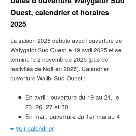
Dates d’ouverture Walygator Sud
Ouest, calendrier et horaires
Fréquentation Walygator Sud
2025
Ouest
: env. 300 000 visiteurs en
2024, idem en 2023 et 2022 (et 400
La saison 2025 débute avec l’ouverture de
000 avec Aqualand Agen)
Walygator Sud Ouest le 19 avril 2025 et se
Nombre d’attractions
: 24, dont
termine le 2 novembree 2025 (pas de
3 montagnes russes, une tour de
festivités de Noë en 2025). Calendrier
chute (Dark Tower) et 5 attractions
ouverture Walibi Sud-Ouest :
aquatiques
Spectacles
: à Walygator Sud
En avril : ouverture du 19 au 21, le
Ouest, près d’Agen profitez d’un film
23, 26, 27 et 30
en 3D/Holociné et d’un spectacle
En mai : ouverture du 1er mai au 4
animalier avec le « Show des
mai, du 8 au 11 mai pour les week-
Voir calendrier
otaries »
ends long, les 17, 18, 24, 25 puis du