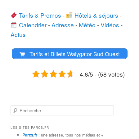
Tarifs & Promos
-
Hôtels & séjours
-
Calendrier
-
Adresse
-
Météo
-
Vidéos
-
Actus
Tarifs et Billets Walygator Sud Ouest
4.6/5 - (58 votes)
R
e
c
h
LES SITES PARCS.FR
e
Parcs.fr
: une adresse, tous nos médias et +