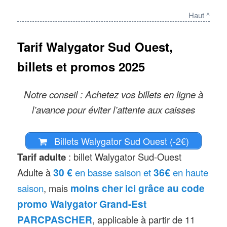
Nouveauté 2023 : arrivée de la
29 au 31 mai
Haut ^
technologie holographique au ciné
En juin : ouverture les week-ends
« Holociné », pour y suivre l’aventure
Tarif Walygator Sud Ouest,
ainsi que le 9, le 18 et du 25 au 29
de Waly à travers le monde (à partir
En juillet ouverture tous les jours à
billets et promos 2025
du 16 juin), première saison de Noël
partir du 2
cette année
Notre conseil : Achetez vos billets en ligne à
En aout : ouverture quotidienne
Nouveauté(s) 2022 : le Tam-Tam
l’avance pour éviter l’attente aux caisses
En septembre : ouverture chaque
Tour est remplacé par « L’île aux
week-end
pirates », un tour reposant dans un
Billets Walygator Sud Ouest (-2€)
En octobre : ouverture chaque week-
univers de flibustiers
Tarif adulte
: billet Walygator Sud-Ouest
end puis pour les vacances de la
Limites d’âge ou de taille : tout public
30 €
en basse saison et
36€
en haute
Adulte à
Toussaint et les festivités
saison
moins cher ici grâce au code
, mais
d’Halloween du 21 au 26 puis du 28
promo Walygator Grand-Est
au 31
PARCPASCHER
, applicable à partir de 11
En novembre : du 1er au 2