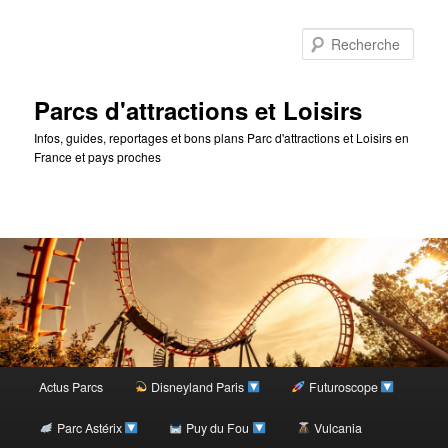
Rec
Parcs d'attractions et Loisirs
Infos, guides, reportages et bons plans Parc d'attractions et Loisirs en
France et pays proches
Menu
Actus Parcs
Disneyland Paris
Futuroscope
Aller
principal
Parc Astérix
Puy du Fou
Vulcania