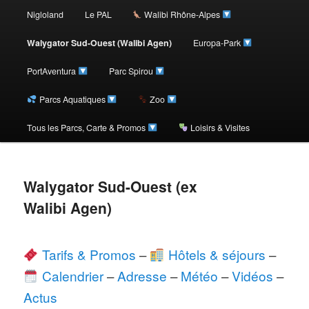
au
Nigloland
Le PAL
Walibi Rhône-Alpes
contenu
Walygator Sud-Ouest (Walibi Agen)
Europa-Park
PortAventura
Parc Spirou
principal
Parcs Aquatiques
Zoo
Tous les Parcs, Carte & Promos
Loisirs & Visites
Walygator Sud-Ouest (ex
Walibi Agen)
Tarifs & Promos
–
Hôtels & séjours
–
Calendrier
–
Adresse
–
Météo
–
Vidéos
–
Actus