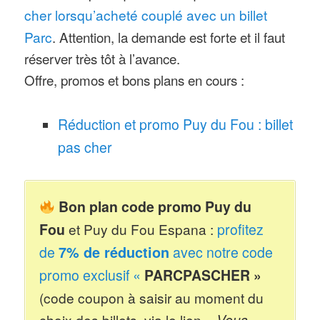
au sein même du parc du Puy du
cher lorsqu’acheté couplé avec un billet
Fou, sur le lac.
Parc
. Attention, la demande est forte et il faut
Nouveautés 2026
: retour d’une
réserver très tôt à l’avance.
Offre, promos et bons plans en cours :
saison de Noël cette année
! Et
le
Grand siècle
, le meilleur hôtel
Réduction et promo Puy du Fou : billet
du Puy du Fou,
offre désormais 100
pas cher
chambres supplémentaires. Nouvelle
bande son pour les 20 ans du
spectacle Mousquetaire de Richelieu.
Bon plan code promo Puy du
Nouvelle aire de jeu.
Fou
et Puy du Fou Espana :
profitez
Nouveautés 2025
: tout
nouveau
de
7% de réduction
avec notre code
spectacle « L’épée du roi Arthur »
promo exclusif «
PARCPASCHER »
en remplacement des « Chevaliers
(code coupon à saisir au moment du
de la table ronde » lancé en 2013, le
choix des billets, via le lien «