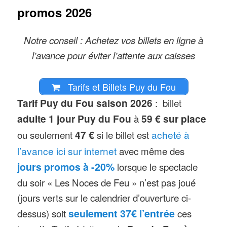
sur des spectacles (une vingtaine)
promos 2026
répartis entre les « grands
spectacles » et une dizaine de
Notre conseil : Achetez vos billets en ligne à
l’avance pour éviter l’attente aux caisses
représentations en continu, dans un
parc verdoyant, et des décors variés.
Tarifs et Billets Puy du Fou
Voir la
liste des meilleurs spectacles,
Tarif Puy du Fou saison 2026
: billet
les incontournables, ici
.
adulte 1 jour Puy du Fou
à
59 € sur place
Spectacles
: Le Puy du Fou est
ou seulement
47 €
si le billet est
acheté à
entièrement basé sur des
l’avance ici sur internet
avec même des
spectacles
, vous devez donc vous
jours promos à -20%
lorsque le spectacle
procurer les horaires de ceux-ci pour
du soir « Les Noces de Feu » n’est pas joué
le jour de votre visite, à l’entrée du
(jours verts sur le calendrier d’ouverture ci-
parc ou bien sur le site et via l’
app
.
dessus) soit
seulement 37€ l’entrée
ces
En plus des spectacles,
la