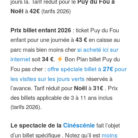
jours là. Tarif réduit pour le
Puy du Fou à
Cinescénie
, un grand show
Noël
à
42€
(tarifs 2026)
nocturne de 1h40 se déroulant sur
une scène de 23 hectares avec plus
Prix billet enfant 2026
: ticket Puy du Fou
de 2 000 acteurs est proposé
enfant pour une journée à
43 €
en caisse au
certains jours (billet spécifique et
parc mais bien moins cher
si acheté ici sur
réservation nécessaire). Les
internet
soit
34 €
.
Bon Plan billet Puy du
Cinéscénies ont lieu en général les
Fou pas cher :
offre spéciale billet à
27€
pour
vendredi et samedi soir à partir de
les visites sur les jours verts
réservés à
mi-juin, en juillet et aout puis début
l’avance. Tarif réduit pour
Noël
à
31€
. Prix
septembre. Voir
tous les détails sur
des billets applicable de 3 à 11 ans inclus
la cinéscénie ici
. Un spectacle
(tarifs 2026).
nocturne, « Les noces de feu », est
accessible avec le billet journée
Le spectacle de la
Cinéscénie
fait l’objet
durant une bonne partie de la saison
d’un billet spécifique . Notez qu’il est
moins