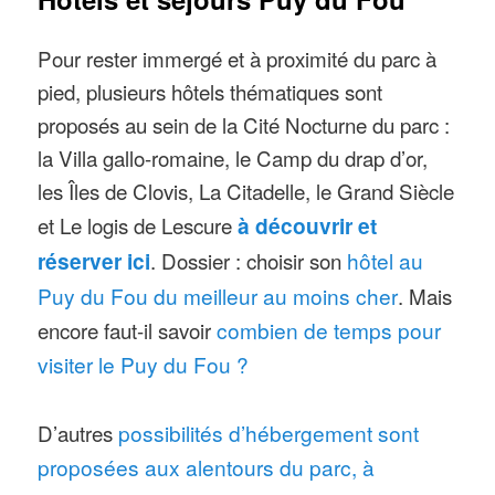
spectateurs dans les premiers pas
du cinéma, avec des décors en Noir
Pour rester immergé et à proximité du parc à
et Blanc et une machinerie qui
pied, plusieurs hôtels thématiques sont
proposés au sein de la Cité Nocturne du parc :
reproduit un travelling étonnant.
la Villa gallo-romaine, le Camp du drap d’or,
Nouveautés 2022
: le parc de
les Îles de Clovis, La Citadelle, le Grand Siècle
Vendée fête ses 45 ans cette année,
et Le logis de Lescure
à découvrir et
le
final du spectacle « Le signe du
réserver ici
. Dossier : choisir son
hôtel au
Triomphe » est complètement
Puy du Fou du meilleur au moins cher
. Mais
revu
avec une galère romaine dans
encore faut-il savoir
combien de temps pour
l’arène, et d’
autres nouveautés Puy
visiter le Puy du Fou ?
du Fou à lire dans notre article ici
Nouveauté 2021
: le
Monde
D’autres
possibilités d’hébergement sont
Imaginaire de la Fontaine propose
proposées aux alentours du parc, à
un bestiaire enrichi de nouvelles