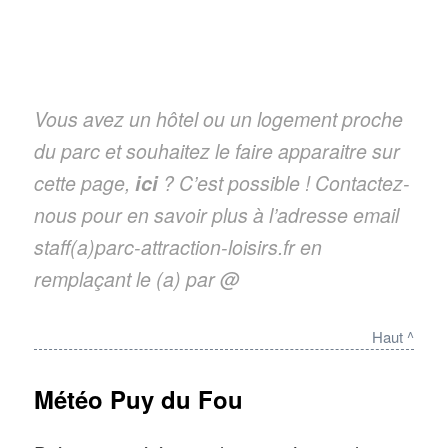
la Pérouse
« , une création originale
qui prend place dans une nouvelle
salle, créée spécialement pour suivre
l’un des navires de l’explorateur La
Vous avez un hôtel ou un logement proche
Pérouse, affronter les tempêtes et
du parc et souhaitez le faire apparaitre sur
prendre part aux grandes
cette page,
ici
? C’est possible ! Contactez-
découvertes, du Cap Horn, à
nous pour en savoir plus à l’adresse email
l’Alaska, jusqu’à Vanikoro
staff(a)parc-attraction-loisirs.fr en
Nouveauté 2017
: «
Le Grand
remplaçant le (a) par @
Carillon
»
vu ici en images
met en
Haut ^
scène des acteurs virevoltants et
acrobates à près de 20 mètres du
Météo Puy du Fou
sol, au rythme de 70 cloches
Nouveautés 2016
: «
Le Dernier