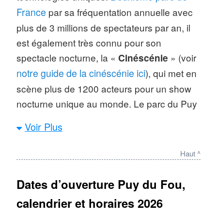
France
par sa fréquentation annuelle avec
plus de 3 millions de spectateurs par an, il
est également très connu pour son
spectacle nocturne, la «
Cinéscénie
» (voir
notre guide de la cinéscénie ici
), qui met en
scène plus de 1200 acteurs pour un show
nocturne unique au monde. Le parc du Puy
du Fou, qui ajoute de nouveaux spectacles
Voir Plus
régulièrement, a été lauréat de nombreux
prix, dont le plus prestigieux attribué à un
Haut ^
parc d’attractions, remis aux États-Unis. La
visite est recommandée sur 2 jours
Dates d’ouverture Puy du Fou,
minimum et il est possible de séjourner sur
calendrier et horaires 2026
place dans des hôtels à thème situés dans