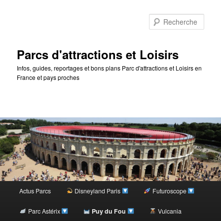
Rec
Parcs d'attractions et Loisirs
Infos, guides, reportages et bons plans Parc d'attractions et Loisirs en
France et pays proches
Menu
Actus Parcs
Disneyland Paris
Futuroscope
Aller
principal
Parc Astérix
Puy du Fou
Vulcania