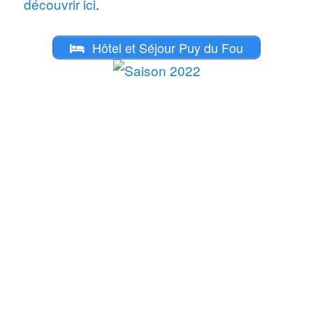
découvrir ici
.
fable
s dans le jardin luxuriant.
Nouveautés 2020
: « Les Noces de
Hôtel et Séjour Puy du Fou
Feu », tout nouveau spectacle
nocturne dans le parc, ouverture du
nouvel Hôtel « Le Grand Siècle » 4
étoiles, du restaurant « La Table des
Ambassadeurs » et d’un nouveau
centre de congrès, » Le Théâtre
Molière ». Découvrez
ces
nouveautés en détails ici
.
Nouveauté 2019
: le «
1er
Royaume
« , un spectacle immersif
sur les pas de Clovis au Ve siècle.
Nouveauté 2018
: le «
Mystère de