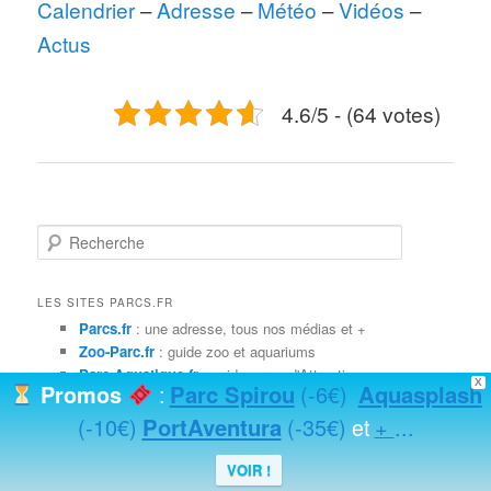
Calendrier
–
Adresse
–
Météo
–
Vidéos
–
Actus
4.6/5 - (64 votes)
R
e
c
h
LES SITES PARCS.FR
e
Parcs.fr
: une adresse, tous nos médias et +
r
Zoo-Parc.fr
: guide zoo et aquariums
c
Parc-Aquatique.fr
: guide parcs d'Attraction
X
Parc Spirou
(-6€)
Aquasplash
h
Promos
:
ParcPasCher.fr
: promos billets et séjours parcs & loisirs
e
StationSki.fr
: guide stations de ski hiver et été
(-10€)
PortAventura
(-35€)
+
...
et
goTicketDeals.com
: tickets promo codes
VOIR !