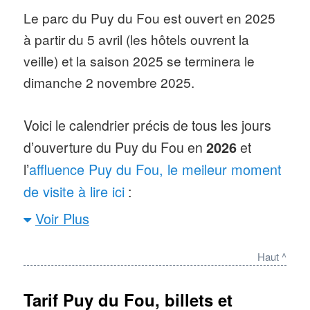
la cité nocturne du Puy du Fou : pour
choisir
Le parc du Puy du Fou est ouvert en 2025
votre hôtel, consultez notre dossier
(avec
à partir du 5 avril (les hôtels ouvrent la
photos reportage).
veille) et la saison 2025 se terminera le
dimanche 2 novembre 2025.
Fréquentation Puy du Fou
:
3
Voici le calendrier précis de tous les jours
millions en 2025
,
2,8 millions en
d’ouverture du Puy du Fou en
2026
et
2024
affluence Puy du Fou, le meileur moment
l’
Affluence
: quand aller au Puy
de visite à lire ici
:
du Fou ?
Voir Plus
Nombre d’attractions
: pas
d’attractions « classiques » ou à
Haut ^
sensations dans ce parc à thème
Tarif Puy du Fou, billets et
historique unique. Il est en effet basé