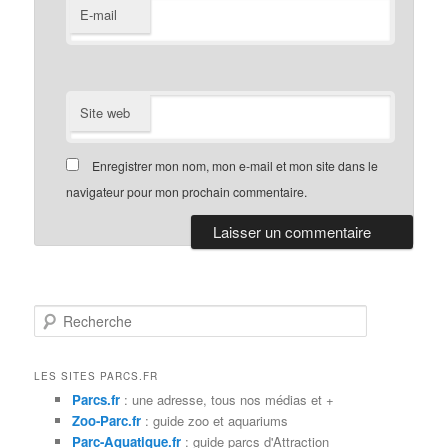
E-mail
Site web
Enregistrer mon nom, mon e-mail et mon site dans le
navigateur pour mon prochain commentaire.
R
e
c
h
LES SITES PARCS.FR
e
Parcs.fr
: une adresse, tous nos médias et +
r
Zoo-Parc.fr
: guide zoo et aquariums
c
Parc-Aquatique.fr
: guide parcs d'Attraction