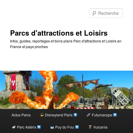
Rec
Parcs d'attractions et Loisirs
Infos, guides, reportages et bons plans Parc d'attractions et Loisirs en
France et pays proches
Menu
Actus Parcs
Disneyland Paris
Futuroscope
Aller
principal
Parc Astérix
Puy du Fou
Vulcania