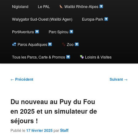
au
Nigloland
Le PAL
Walibi Rhône-Alpes
contenu
Walygator Sud-Ouest (Walibi Agen)
Europa-Park
PortAventura
Parc Spirou
principal
Parcs Aquatiques
Zoo
Tous les Parcs, Carte & Promos
Loisirs & Visites
Navigation
←
Précédent
Suivant
→
des
articles
Du nouveau au Puy du Fou
en 2025 et un simulateur de
séjours !
Publié le
17 février 2025
par
Staff