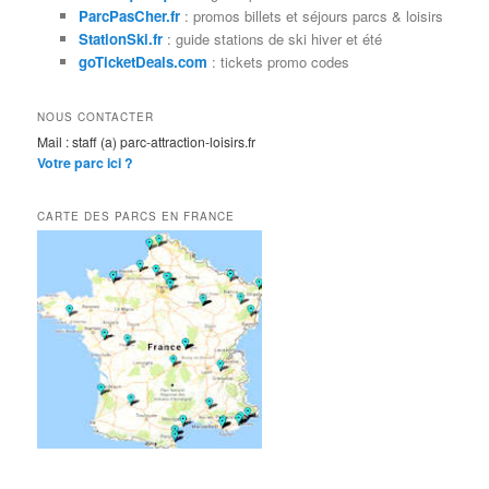
h
ParcPasCher.fr
: promos billets et séjours parcs & loisirs
e
StationSki.fr
: guide stations de ski hiver et été
goTicketDeals.com
: tickets promo codes
NOUS CONTACTER
Mail : staff (a) parc-attraction-loisirs.fr
Votre parc ici ?
CARTE DES PARCS EN FRANCE