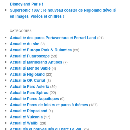
Disneyland Paris !
Supersonic 1887 : le nouveau coaster de Nigloland dévoilé
en images, vidéos et chiffres !
CATÉGORIES
Actualité des parcs Portaventura et Ferrari Land
(21)
Actualité du site
(2)
Actualité Europa Park & Rulantica
(23)
Actualité Futuroscope
(53)
Actualité Marineland Antibes
(7)
Actualité Mer de Sable
(4)
Actualité Nigloland
(23)
Actualité OK Corral
(3)
Actualité Parc Asterix
(39)
Actualité Parc Spirou
(22)
Actualité Parcs Aquatiques
(9)
Actualité Parcs de loisirs et parcs à thèmes
(137)
Actualité Plopsaland
(1)
Actualité Vulcania
(17)
Actualité Walibi
(28)
Actualités et nouveautés du parc Le Pal
(25)