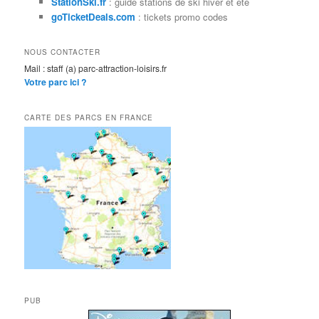
StationSki.fr
: guide stations de ski hiver et été
goTicketDeals.com
: tickets promo codes
NOUS CONTACTER
Mail : staff (a) parc-attraction-loisirs.fr
Votre parc ici ?
CARTE DES PARCS EN FRANCE
PUB