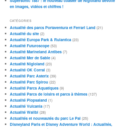
Supersonic 1887 : le nouveau coaster de Nigloland dévoilé
en images, vidéos et chiffres !
CATÉGORIES
Actualité des parcs Portaventura et Ferrari Land
(21)
Actualité du site
(2)
Actualité Europa Park & Rulantica
(23)
Actualité Futuroscope
(53)
Actualité Marineland Antibes
(7)
Actualité Mer de Sable
(4)
Actualité Nigloland
(23)
Actualité OK Corral
(3)
Actualité Parc Asterix
(39)
Actualité Parc Spirou
(22)
Actualité Parcs Aquatiques
(9)
Actualité Parcs de loisirs et parcs à thèmes
(137)
Actualité Plopsaland
(1)
Actualité Vulcania
(17)
Actualité Walibi
(28)
Actualités et nouveautés du parc Le Pal
(25)
Disneyland Paris et Disney Adventure World : Actualités,