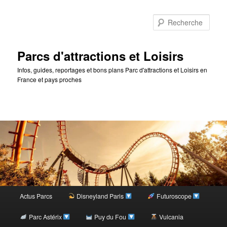
Rec
Parcs d'attractions et Loisirs
Infos, guides, reportages et bons plans Parc d'attractions et Loisirs en
France et pays proches
Menu
Actus Parcs
Disneyland Paris
Futuroscope
Aller
Aller
principal
Parc Astérix
Puy du Fou
Vulcania