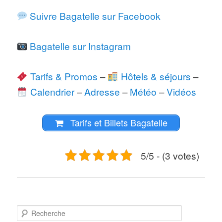
Suivre Bagatelle sur Facebook
Bagatelle sur Instagram
Tarifs & Promos
–
Hôtels & séjours
–
Calendrier
–
Adresse
–
Météo
–
Vidéos
Tarifs et Billets Bagatelle
5/5 - (3 votes)
R
e