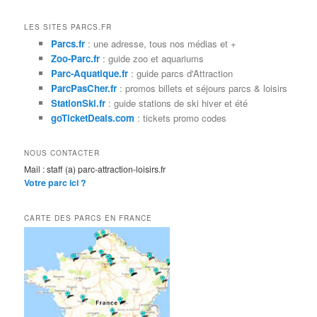
c
h
LES SITES PARCS.FR
e
Parcs.fr
: une adresse, tous nos médias et +
r
Zoo-Parc.fr
: guide zoo et aquariums
c
Parc-Aquatique.fr
: guide parcs d'Attraction
h
ParcPasCher.fr
: promos billets et séjours parcs & loisirs
e
StationSki.fr
: guide stations de ski hiver et été
goTicketDeals.com
: tickets promo codes
NOUS CONTACTER
Mail : staff (a) parc-attraction-loisirs.fr
Votre parc ici ?
CARTE DES PARCS EN FRANCE