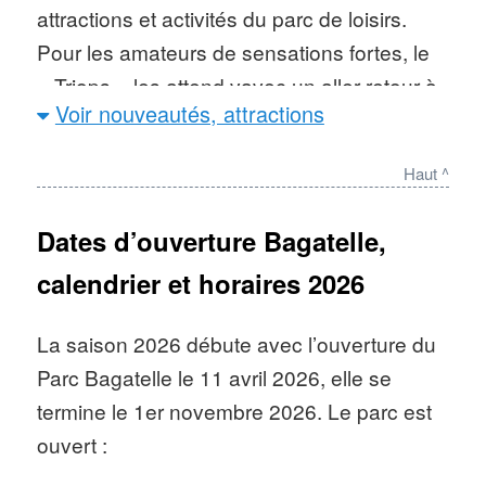
attractions et activités du parc de loisirs.
Pour les amateurs de sensations fortes, le
« Triops » les attend vavec un aller-retour à
Voir nouveautés, attractions
45m de haut, 2 vrilles et 1 looping. Et lors de
votre visite, ne manquez pas le top des
Haut ^
attractions du parc Bagatelle : Gaz’Express,
Raft, Famous Jack, River Splash et Kid’z
Dates d’ouverture Bagatelle,
Coaster.
calendrier et horaires 2026
Fréquentation Bagatelle
: 353 000
La saison 2026 débute avec l’ouverture du
visiteurs en 2025, 345 000 en 2024,
Parc Bagatelle le 11 avril 2026, elle se
346 000 en 2023
termine le 1er novembre 2026. Le parc est
Nombre d’attractions
: plus de
ouvert :
35, dont 5 montagnes russes et 6