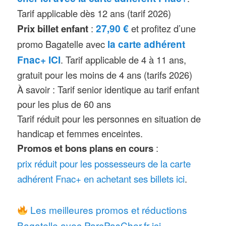
attractions avecla plus grande
Tarif applicable dès 12 ans (tarif 2026)
affluence
27,90 €
Prix billet enfant
:
et profitez d’une
Nouveau en 2022
: une nouvelle
la carte adhérent
promo Bagatelle avec
zone « Le Bayou » démarre cette
Fnac+ ICI
. Tarif applicable de 4 à 11 ans,
année, elle va être complétée durant
gratuit pour les moins de 4 ans (tarifs 2026)
2 ans. Le spectacle de magie Tim
À savoir : Tarif senior identique au tarif enfant
Silver revient dans une nouvelle
pour les plus de 60 ans
version « Crazy Show 2 ». Le
Tarif réduit pour les personnes en situation de
parking se modernise avec 4 points
handicap et femmes enceintes.
Promos et bons plans en cours
:
d’accès
prix réduit pour les possesseurs de la carte
Nouveau en 2021
: nouveau
adhérent Fnac+ en achetant ses billets ici
.
manège aérien « Les Woodies »
Limites d’âge ou de taille
: parc
Les meilleures promos et réductions
tout public, les accès aux attractions
Bagatelle avec ParcPasCher.fr ici