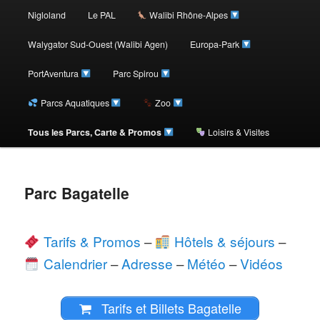
au
Nigloland
Le PAL
Walibi Rhône-Alpes
contenu
Walygator Sud-Ouest (Walibi Agen)
Europa-Park
PortAventura
Parc Spirou
principal
Parcs Aquatiques
Zoo
Tous les Parcs, Carte & Promos
Loisirs & Visites
Parc Bagatelle
Tarifs & Promos
–
Hôtels & séjours
–
Calendrier
–
Adresse
–
Météo
–
Vidéos
Tarifs et Billets Bagatelle