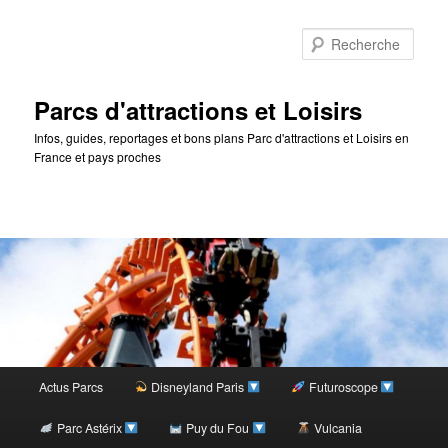
Rec
Parcs d'attractions et Loisirs
Infos, guides, reportages et bons plans Parc d'attractions et Loisirs en
France et pays proches
Menu
Actus Parcs
Disneyland Paris
Futuroscope
Aller
principal
Parc Astérix
Puy du Fou
Vulcania