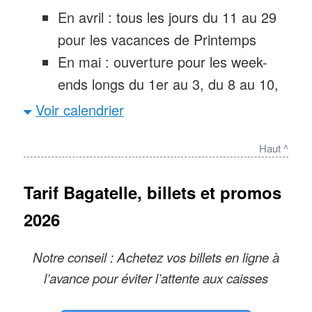
attractions aquatiques
En avril : tous les jours du 11 au 29
Spectacles
: « Hora, le voyage
pour les vacances de Printemps
imaginaire », un spectacle immersif
En mai : ouverture pour les week-
qui offre une expérience poétique à
ends longs du 1er au 3, du 8 au 10,
tous les publics, à 15h3 chaque jour
du 13 au 17, du 23 au 25 ainsi que
Voir calendrier
Nouveau en 2026
: le North
les 30 et 31
Storm, une nacelle sur balancier
En juin : ouverture tous les
Haut ^
géant qui fait tournoyer dans tous les
mercredis, samedis et dimanches
sens, jusqu’à 33 m de haut, 40 km/h
Tarif Bagatelle, billets et promos
ainsi que du 27 au 30 juin
pour 4G d’accélération (dès 1m40).
En juillet : ouverture tous les jours
2026
Nouveau spectacle immersif : Hora,
En aout : ouverture du parc
le voyage imaginaire. Des consignes
Notre conseil : Achetez vos billets en ligne à
bagatelle tous les jours
pour stocker ses affaires sont
l’avance pour éviter l’attente aux caisses
En septembre : ouverture chaque
désormais proposées, ainsi que de
week-end