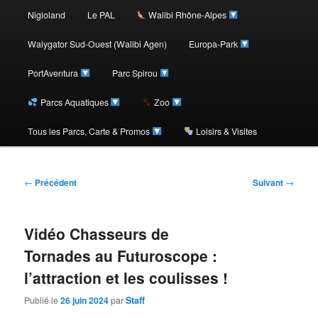
au
Nigloland
Le PAL
Walibi Rhône-Alpes
contenu
Walygator Sud-Ouest (Walibi Agen)
Europa-Park
PortAventura
Parc Spirou
principal
Parcs Aquatiques
Zoo
Tous les Parcs, Carte & Promos
Loisirs & Visites
Navigation
←
Précédent
Suivant
→
des
articles
Vidéo Chasseurs de
Tornades au Futuroscope :
l’attraction et les coulisses !
Publié le
26 juin 2024
par
Staff