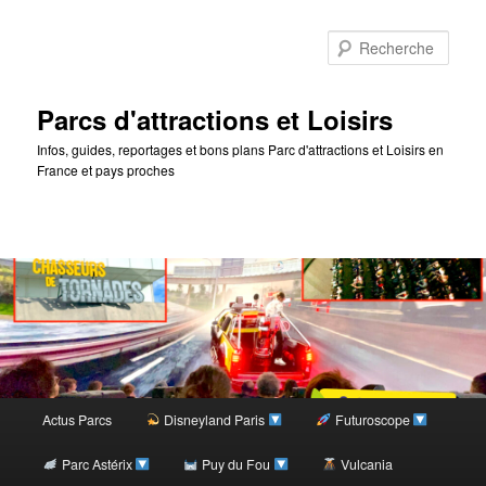
Rec
Parcs d'attractions et Loisirs
Infos, guides, reportages et bons plans Parc d'attractions et Loisirs en
France et pays proches
Menu
Actus Parcs
Disneyland Paris
Futuroscope
Aller
principal
Parc Astérix
Puy du Fou
Vulcania