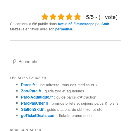
5/5 - (1 vote)
Ce contenu a été publié dans
Actualité Futuroscope
par
Staff
.
Mettez-le en favori avec son
permalien
.
R
e
c
h
LES SITES PARCS.FR
e
Parcs.fr
: une adresse, tous nos médias et +
r
Zoo-Parc.fr
: guide zoo et aquariums
c
Parc-Aquatique.fr
: guide parcs d'Attraction
h
ParcPasCher.fr
: promos billets et séjours parcs & loisirs
e
StationSki.fr
: guide stations de ski hiver et été
goTicketDeals.com
: tickets promo codes
NOUS CONTACTER