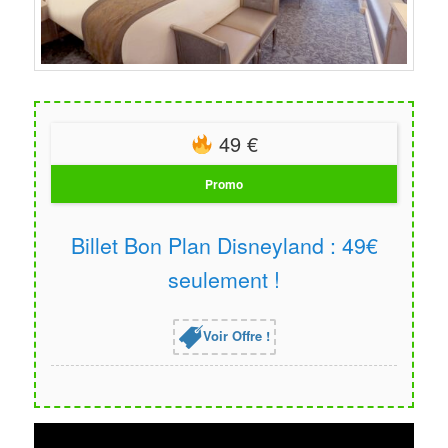
49 €
Promo
Billet Bon Plan Disneyland : 49€
seulement !
Voir Offre !