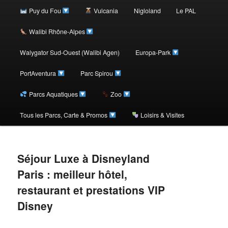
au
Puy du Fou
Vulcania
Nigloland
Le PAL
contenu
Walibi Rhône-Alpes
Walygator Sud-Ouest (Walibi Agen)
Europa-Park
principal
PortAventura
Parc Spirou
Parcs Aquatiques
Zoo
Tous les Parcs, Carte & Promos
Loisirs & Visites
Séjour Luxe à Disneyland
Paris : meilleur hôtel,
restaurant et prestations VIP
Disney