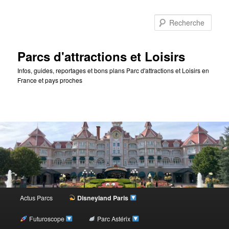
Rec
Parcs d'attractions et Loisirs
Infos, guides, reportages et bons plans Parc d'attractions et Loisirs en
France et pays proches
Menu
Actus Parcs
Disneyland Paris
Aller
principal
Futuroscope
Parc Astérix