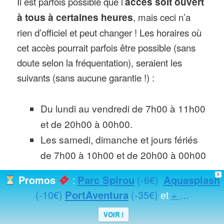
Il est parfois possible que l’
accès soit ouvert
à tous à certaines heures
, mais ceci n’a
rien d’officiel et peut changer ! Les horaires où
cet accès pourrait parfois être possible (sans
doute selon la fréquentation), seraient les
suivants (sans aucune garantie !) :
Du lundi au vendredi de 7h00 à 11h00
et de 20h00 à 00h00.
Les samedi, dimanche et jours fériés
de 7h00 à 10h00 et de 20h00 à 00h00
X
Parc Spirou
(-6€)
Aquasplash
Promos
:
Et comme on l’évoquait juste au-dessus, il est
(-10€)
PortAventura
(-35€)
+
...
et
possible de profiter de
prestations
supplémentaires exclusives
dans ce lieu
VOIR !