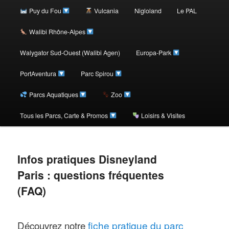
au
Puy du Fou
Vulcania
Nigloland
Le PAL
contenu
Walibi Rhône-Alpes
Walygator Sud-Ouest (Walibi Agen)
Europa-Park
principal
PortAventura
Parc Spirou
Parcs Aquatiques
Zoo
Tous les Parcs, Carte & Promos
Loisirs & Visites
Infos pratiques Disneyland
Paris : questions fréquentes
(FAQ)
Découvrez notre
fiche pratique du parc