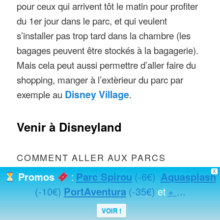
pour ceux qui arrivent tôt le matin pour profiter
du 1er jour dans le parc, et qui veulent
s’installer pas trop tard dans la chambre (les
bagages peuvent être stockés à la bagagerie).
Mais cela peut aussi permettre d’aller faire du
shopping, manger à l’extèrieur du parc par
exemple au
Disney Village
.
Venir à Disneyland
COMMENT ALLER AUX PARCS
X
Parc Spirou
(-6€)
Aquasplash
Promos
:
DISNEY DEPUIS LES HÔTELS
(-10€)
PortAventura
(-35€)
+
...
et
DISNEY ?
VOIR !