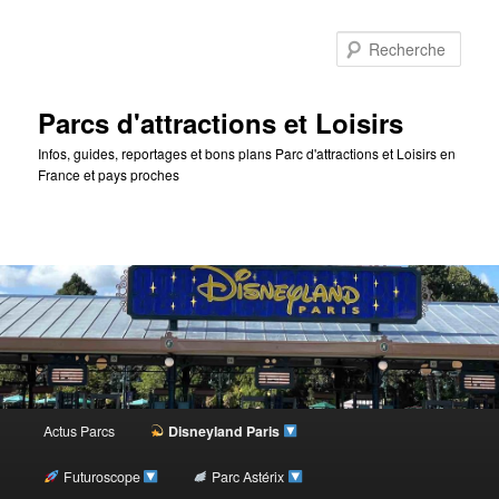
Rec
Parcs d'attractions et Loisirs
Infos, guides, reportages et bons plans Parc d'attractions et Loisirs en
France et pays proches
Menu
Actus Parcs
Disneyland Paris
Aller
principal
Futuroscope
Parc Astérix