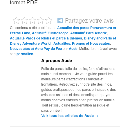
format PDF
Partagez votre avis !
Ce contenu a été publié dans
Actualité des parcs Portaventura et
Ferrari Land
,
Actualité Futuroscope
,
Actualité Parc Asterix
,
Actualité Parcs de loisirs et parcs à thèmes
,
Disneyland Paris et
Disney Adventure World : Actualités, Promos et Nouveautés
,
Nouveautés et Actu Puy du Fou
par
Aude
. Mettez-le en favori avec
son
permalien
.
A propos Aude
Folle de parcs, folle de loisirs, folle d'attractions
mais aussi maman ... Je vous guide parmi les
meilleurs parcs d'attractions Français et
frontaliers. Retrouvez sur notre site des infos,
guides pratiques pour les parcs principaux, des
avis, des astuces et des conseils pour payer
moins cher vos entrées et en profiter en famille !
Tout est issu d'une fréquentation assidue et
passionnée !
→
Voir tous les articles de Aude