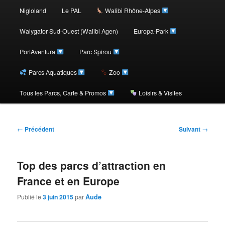
au
Nigloland
Le PAL
Walibi Rhône-Alpes
contenu
Walygator Sud-Ouest (Walibi Agen)
Europa-Park
PortAventura
Parc Spirou
principal
Parcs Aquatiques
Zoo
Tous les Parcs, Carte & Promos
Loisirs & Visites
Navigation
←
Précédent
Suivant
→
des
articles
Top des parcs d’attraction en
France et en Europe
Publié le
3 juin 2015
par
Aude