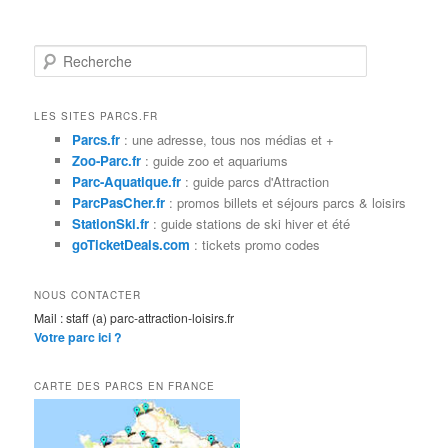
R
e
c
h
LES SITES PARCS.FR
e
Parcs.fr
: une adresse, tous nos médias et +
r
Zoo-Parc.fr
: guide zoo et aquariums
c
Parc-Aquatique.fr
: guide parcs d'Attraction
h
ParcPasCher.fr
: promos billets et séjours parcs & loisirs
e
StationSki.fr
: guide stations de ski hiver et été
goTicketDeals.com
: tickets promo codes
NOUS CONTACTER
Mail : staff (a) parc-attraction-loisirs.fr
Votre parc ici ?
CARTE DES PARCS EN FRANCE