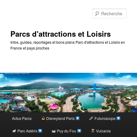
Rec
Parcs d'attractions et Loisirs
Infos, guides, reportages et bons plans Parc d'attractions et Loisirs en
France et pays proches
Menu
Actus Parcs
Disneyland Paris
Futuroscope
Aller
principal
Parc Astérix
Puy du Fou
Vulcania