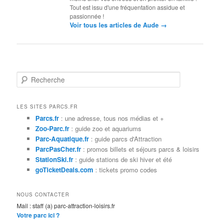
Tout est issu d'une fréquentation assidue et
passionnée !
→
Voir tous les articles de Aude
R
e
c
h
LES SITES PARCS.FR
e
Parcs.fr
: une adresse, tous nos médias et +
r
Zoo-Parc.fr
: guide zoo et aquariums
c
Parc-Aquatique.fr
: guide parcs d'Attraction
h
ParcPasCher.fr
: promos billets et séjours parcs & loisirs
e
StationSki.fr
: guide stations de ski hiver et été
goTicketDeals.com
: tickets promo codes
NOUS CONTACTER
Mail : staff (a) parc-attraction-loisirs.fr
Votre parc ici ?