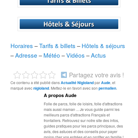
Horaires
–
Tarifs & billets
–
Hôtels & séjours
–
Adresse
–
Météo
–
Vidéos
–
Actus
Partagez votre avis !
Ce contenu a été publié dans
Actualité Nigloland
par
Aude
, et
marqué avec
nigloland
. Mettez-le en favori avec son
permalien
.
A propos Aude
Folle de parcs, folle de loisirs, folle d'attractions
mais aussi maman ... Je vous guide parmi les
meilleurs parcs d'attractions Français et
frontaliers. Retrouvez sur notre site des infos,
guides pratiques pour les parcs principaux, des
avis, des astuces et des conseils pour payer
moins cher vos entrées et en profiter en famille !