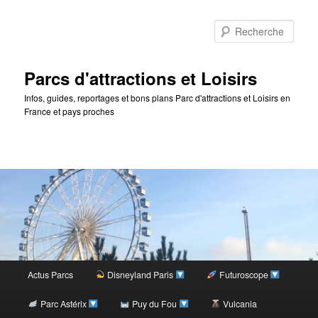
Rec
Parcs d'attractions et Loisirs
Infos, guides, reportages et bons plans Parc d'attractions et Loisirs en
France et pays proches
Menu
Actus Parcs
Disneyland Paris
Futuroscope
Aller
principal
Parc Astérix
Puy du Fou
Vulcania