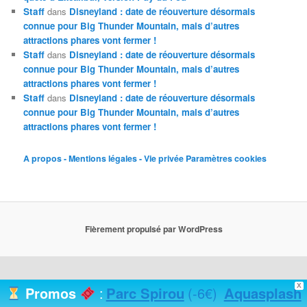
Staff
dans
Disneyland : date de réouverture désormais
connue pour Big Thunder Mountain, mais d’autres
attractions phares vont fermer !
Staff
dans
Disneyland : date de réouverture désormais
connue pour Big Thunder Mountain, mais d’autres
attractions phares vont fermer !
Staff
dans
Disneyland : date de réouverture désormais
connue pour Big Thunder Mountain, mais d’autres
attractions phares vont fermer !
A propos - Mentions légales - Vie privée
Paramètres cookies
Fièrement propulsé par WordPress
X
Parc Spirou
(-6€)
Aquasplash
Promos
: