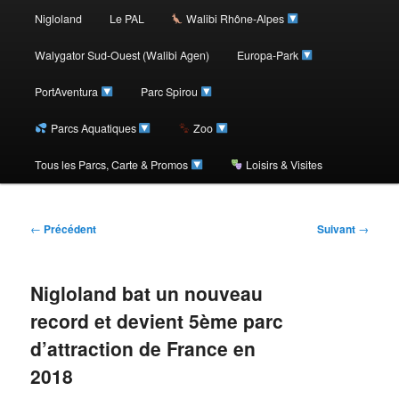
au
Nigloland
Le PAL
Walibi Rhône-Alpes
contenu
Walygator Sud-Ouest (Walibi Agen)
Europa-Park
PortAventura
Parc Spirou
principal
Parcs Aquatiques
Zoo
Tous les Parcs, Carte & Promos
Loisirs & Visites
Navigation
←
Précédent
Suivant
→
des
articles
Nigloland bat un nouveau
record et devient 5ème parc
d’attraction de France en
2018