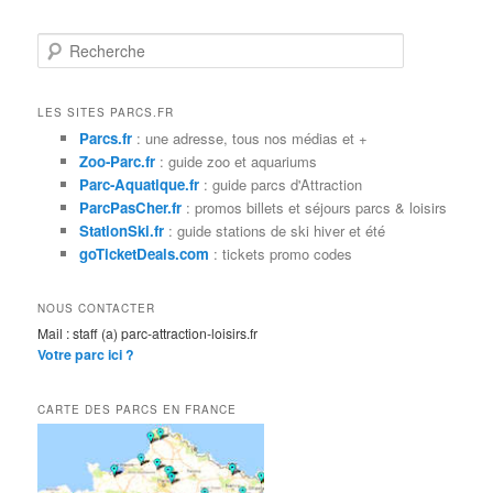
R
e
c
h
LES SITES PARCS.FR
e
Parcs.fr
: une adresse, tous nos médias et +
r
Zoo-Parc.fr
: guide zoo et aquariums
c
Parc-Aquatique.fr
: guide parcs d'Attraction
h
ParcPasCher.fr
: promos billets et séjours parcs & loisirs
e
StationSki.fr
: guide stations de ski hiver et été
goTicketDeals.com
: tickets promo codes
NOUS CONTACTER
Mail : staff (a) parc-attraction-loisirs.fr
Votre parc ici ?
CARTE DES PARCS EN FRANCE