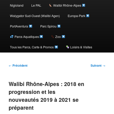
au
Nigloland
Le PAL
Walibi Rhône-Alpes
contenu
Walygator Sud-Ouest (Walibi Agen)
Europa-Park
PortAventura
Parc Spirou
principal
Parcs Aquatiques
Zoo
Tous les Parcs, Carte & Promos
Loisirs & Visites
Navigation
←
Précédent
Suivant
→
des
articles
Walibi Rhône-Alpes : 2018 en
progression et les
nouveautés 2019 à 2021 se
préparent