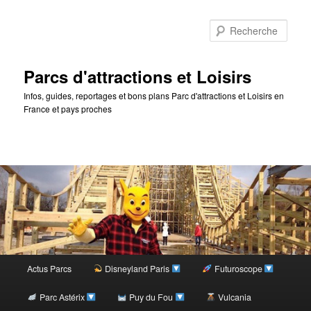
Rec
Parcs d'attractions et Loisirs
Infos, guides, reportages et bons plans Parc d'attractions et Loisirs en
France et pays proches
Menu
Actus Parcs
Disneyland Paris
Futuroscope
Aller
principal
Parc Astérix
Puy du Fou
Vulcania