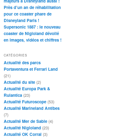
majeurs à Disneyland aussi !
Près d’un an de réhabilitation
pour ce coaster phare de
Disneyland Paris !
Supersonic 1887 : le nouveau
coaster de Nigloland dévoilé
en images, vidéos et chiffres !
CATÉGORIES
Actualité des parcs
Portaventura et Ferrari Land
(21)
Actualité du site
(2)
Actualité Europa Park &
Rulantica
(23)
Actualité Futuroscope
(53)
Actualité Marineland Antibes
(7)
Actualité Mer de Sable
(4)
Actualité Nigloland
(23)
Actualité OK Corral
(3)