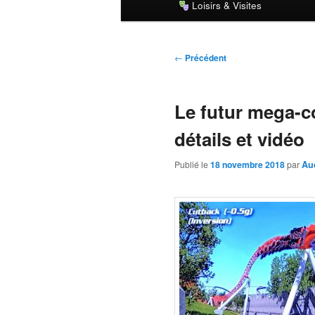
Loisirs & Visites
principal
Navigation
←
Précédent
des
articles
Le futur mega-c
détails et vidéo
Publié le
18 novembre 2018
par
Au