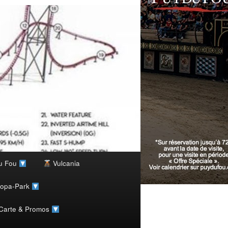
u Fou
Vulcania
ropa-Park
 Carte & Promos