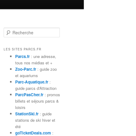
R
e
c
h
LES SITES PARCS.FR
e
Parcs.fr
: une adresse,
r
tous nos médias et +
c
Zoo-Parc.fr
: guide zoo
h
et aquariums
e
Parc-Aquatique.fr
:
guide parcs d'Attraction
ParcPasCher.fr
: promos
billets et séjours parcs &
loisirs
StationSki.fr
: guide
stations de ski hiver et
été
goTicketDeals.com
: