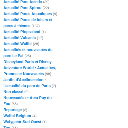
Actualité Parc Asterix
(39)
Actualité Parc Spirou
(22)
Actualité Parcs Aquatiques
(9)
Actualité Parcs de loisirs et
parcs à thèmes
(137)
Actualité Plopsaland
(1)
Actualité Vulcania
(17)
Actualité Walibi
(28)
Actualités et nouveautés du
parc Le Pal
(25)
Disneyland Paris et Disney
Adventure World : Actualités,
Promos et Nouveautés
(98)
Jardin d'Acclimatation :
l'actualité du parc de Paris
(7)
Non classé
(9)
Nouveautés et Actu Puy du
Fou
(65)
Reportage
(2)
Walibi Belgium
(4)
Walygator Sud-Ouest
(1)
Zoo
(15)