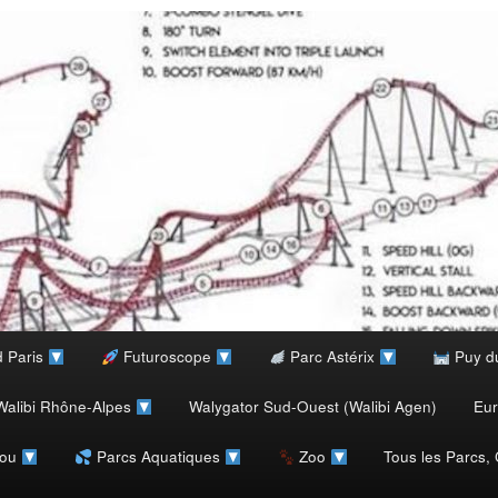
d Paris
Futuroscope
Parc Astérix
Puy d
alibi Rhône-Alpes
Walygator Sud-Ouest (Walibi Agen)
Eu
rou
Parcs Aquatiques
Zoo
Tous les Parcs,