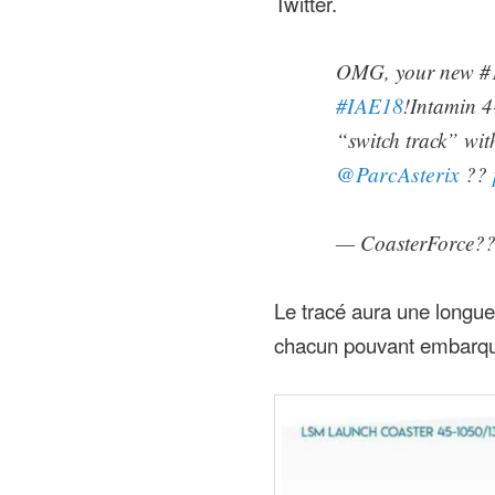
Twitter.
OMG, your new #1 
#IAE18
!Intamin 4
“switch track” wi
@ParcAsterix
??
— CoasterForce?
Le tracé aura une longu
chacun pouvant embarqu