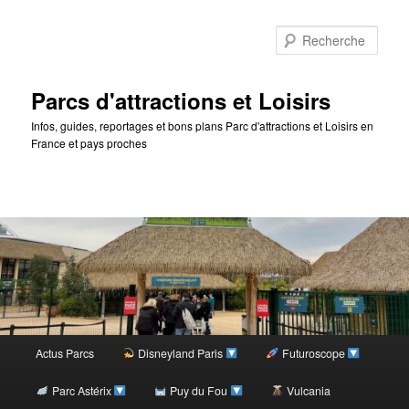
Rec
Parcs d'attractions et Loisirs
Infos, guides, reportages et bons plans Parc d'attractions et Loisirs en
France et pays proches
Menu
Actus Parcs
Disneyland Paris
Futuroscope
Aller
principal
Parc Astérix
Puy du Fou
Vulcania