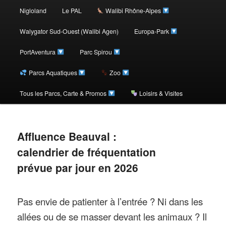
au
Nigloland
Le PAL
Walibi Rhône-Alpes
contenu
Walygator Sud-Ouest (Walibi Agen)
Europa-Park
PortAventura
Parc Spirou
principal
Parcs Aquatiques
Zoo
Tous les Parcs, Carte & Promos
Loisirs & Visites
Affluence Beauval :
calendrier de fréquentation
prévue par jour en 2026
Pas envie de patienter à l’entrée ? Ni dans les
allées ou de se masser devant les animaux ? Il