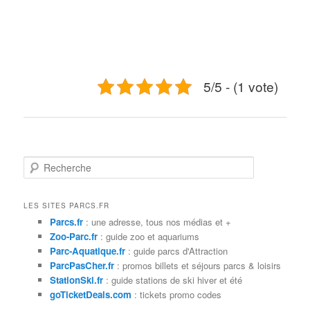
5/5 - (1 vote)
R
e
c
h
LES SITES PARCS.FR
e
Parcs.fr
: une adresse, tous nos médias et +
r
Zoo-Parc.fr
: guide zoo et aquariums
c
Parc-Aquatique.fr
: guide parcs d'Attraction
h
ParcPasCher.fr
: promos billets et séjours parcs & loisirs
e
StationSki.fr
: guide stations de ski hiver et été
goTicketDeals.com
: tickets promo codes