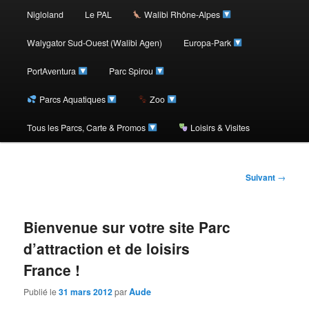
au
Nigloland
Le PAL
Walibi Rhône-Alpes
contenu
Walygator Sud-Ouest (Walibi Agen)
Europa-Park
PortAventura
Parc Spirou
principal
Parcs Aquatiques
Zoo
Tous les Parcs, Carte & Promos
Loisirs & Visites
Navigation
Suivant
→
des
articles
Bienvenue sur votre site Parc
d’attraction et de loisirs
France !
Publié le
31 mars 2012
par
Aude