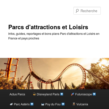
Rec
Parcs d'attractions et Loisirs
Infos, guides, reportages et bons plans Parc d'attractions et Loisirs en
France et pays proches
Menu
Actus Parcs
Disneyland Paris
Futuroscope
Aller
principal
Parc Astérix
Puy du Fou
Vulcania