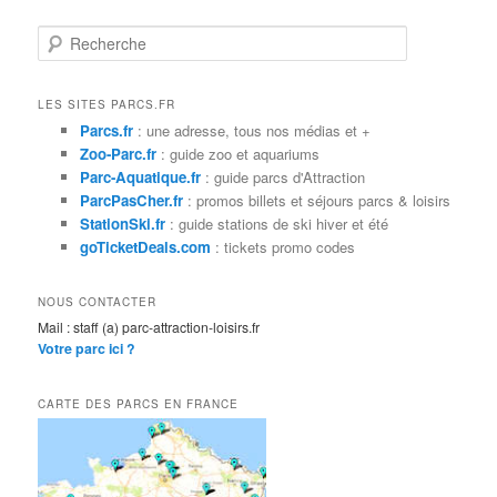
R
e
c
h
LES SITES PARCS.FR
e
Parcs.fr
: une adresse, tous nos médias et +
r
Zoo-Parc.fr
: guide zoo et aquariums
c
Parc-Aquatique.fr
: guide parcs d'Attraction
h
ParcPasCher.fr
: promos billets et séjours parcs & loisirs
e
StationSki.fr
: guide stations de ski hiver et été
goTicketDeals.com
: tickets promo codes
NOUS CONTACTER
Mail : staff (a) parc-attraction-loisirs.fr
Votre parc ici ?
CARTE DES PARCS EN FRANCE