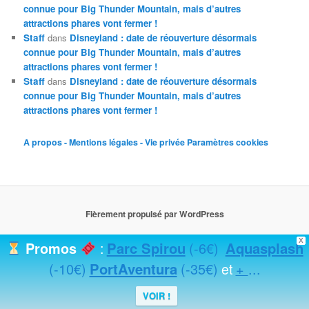
connue pour Big Thunder Mountain, mais d’autres
attractions phares vont fermer !
Staff
dans
Disneyland : date de réouverture désormais
connue pour Big Thunder Mountain, mais d’autres
attractions phares vont fermer !
Staff
dans
Disneyland : date de réouverture désormais
connue pour Big Thunder Mountain, mais d’autres
attractions phares vont fermer !
A propos - Mentions légales - Vie privée
Paramètres cookies
Fièrement propulsé par WordPress
X
Parc Spirou
(-6€)
Aquasplash
Promos
:
(-10€)
PortAventura
(-35€)
+
...
et
VOIR !