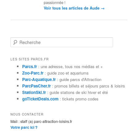
passionnée !
→
Voir tous les articles de Aude
R
e
c
h
LES SITES PARCS.FR
e
Parcs.fr
: une adresse, tous nos médias et +
r
Zoo-Parc.fr
: guide zoo et aquariums
c
Parc-Aquatique.fr
: guide parcs d'Attraction
h
ParcPasCher.fr
: promos billets et séjours parcs & loisirs
e
StationSki.fr
: guide stations de ski hiver et été
goTicketDeals.com
: tickets promo codes
NOUS CONTACTER
Mail : staff (a) parc-attraction-loisirs.fr
Votre parc ici ?