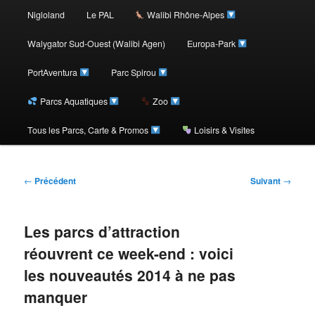
au
Nigloland
Le PAL
Walibi Rhône-Alpes
contenu
Walygator Sud-Ouest (Walibi Agen)
Europa-Park
PortAventura
Parc Spirou
principal
Parcs Aquatiques
Zoo
Tous les Parcs, Carte & Promos
Loisirs & Visites
Navigation
←
Précédent
Suivant
→
des
articles
Les parcs d’attraction
réouvrent ce week-end : voici
les nouveautés 2014 à ne pas
manquer