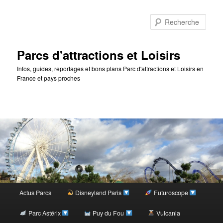
Rec
Parcs d'attractions et Loisirs
Infos, guides, reportages et bons plans Parc d'attractions et Loisirs en
France et pays proches
Menu
Actus Parcs
Disneyland Paris
Futuroscope
Aller
principal
Parc Astérix
Puy du Fou
Vulcania