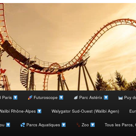
d Paris
Futuroscope
Parc Astérix
Puy d
alibi Rhône-Alpes
Walygator Sud-Ouest (Walibi Agen)
Eu
rou
Parcs Aquatiques
Zoo
Tous les Parcs,