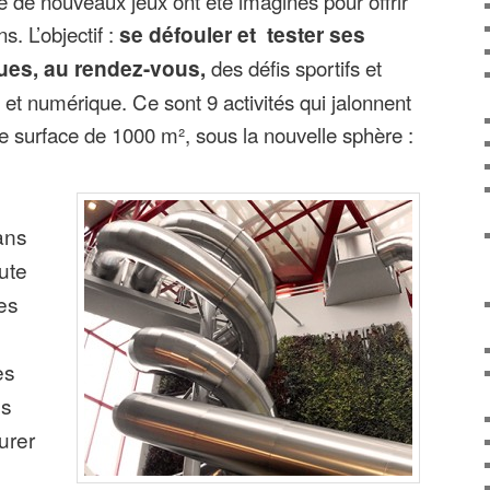
e de nouveaux jeux ont été imaginés pour offrir
. L’objectif :
se défouler et tester ses
es, au rendez-vous,
des défis sportifs et
et numérique. Ce sont 9 activités qui jalonnent
ne surface de 1000 m², sous la nouvelle sphère :
ans
ute
es
es
es
urer