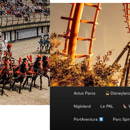
Menu
Actus Parcs
Disneylan
Aller
principal
Nigloland
Le PAL
W
au
PortAventura
Parc Spi
contenu