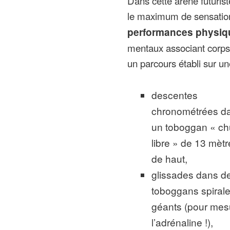
Dans cette arène futurist
le maximum de sensations
performances physiqu
mentaux associant corps 
un parcours établi sur u
descentes
chronométrées d
un toboggan « ch
libre » de 13 mètr
de haut,
glissades dans d
toboggans spiral
géants (pour mes
l’adrénaline !),