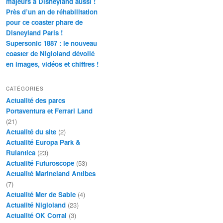
majeurs à Disneyland aussi !
Près d’un an de réhabilitation
pour ce coaster phare de
Disneyland Paris !
Supersonic 1887 : le nouveau
coaster de Nigloland dévoilé
en images, vidéos et chiffres !
CATÉGORIES
Actualité des parcs
Portaventura et Ferrari Land
(21)
Actualité du site
(2)
Actualité Europa Park &
Rulantica
(23)
Actualité Futuroscope
(53)
Actualité Marineland Antibes
(7)
Actualité Mer de Sable
(4)
Actualité Nigloland
(23)
Actualité OK Corral
(3)