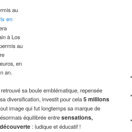
permis au
ix en
era
ain à Los
 permis au
re
’euros, en
n an.
a retrouvé sa boule emblématique, repensée
sa diversification, investit pour cela
5 millions
 tout image qui fut longtemps sa marque de
 désormais équilibrée entre
sensations,
 découverte
: ludique et éducatif !