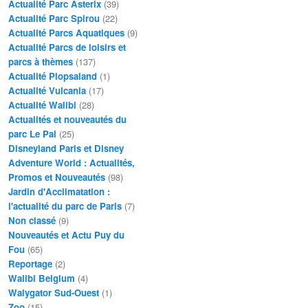
Actualité Parc Asterix
(39)
Actualité Parc Spirou
(22)
Actualité Parcs Aquatiques
(9)
Actualité Parcs de loisirs et
parcs à thèmes
(137)
Actualité Plopsaland
(1)
Actualité Vulcania
(17)
Actualité Walibi
(28)
Actualités et nouveautés du
parc Le Pal
(25)
Disneyland Paris et Disney
Adventure World : Actualités,
Promos et Nouveautés
(98)
Jardin d'Acclimatation :
l'actualité du parc de Paris
(7)
Non classé
(9)
Nouveautés et Actu Puy du
Fou
(65)
Reportage
(2)
Walibi Belgium
(4)
Walygator Sud-Ouest
(1)
Zoo
(15)