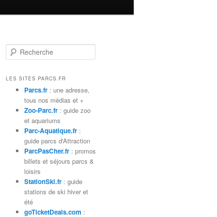
R
e
c
h
LES SITES PARCS.FR
e
Parcs.fr
: une adresse,
r
tous nos médias et +
c
Zoo-Parc.fr
: guide zoo
h
et aquariums
e
Parc-Aquatique.fr
:
guide parcs d'Attraction
ParcPasCher.fr
: promos
billets et séjours parcs &
loisirs
StationSki.fr
: guide
stations de ski hiver et
été
goTicketDeals.com
: