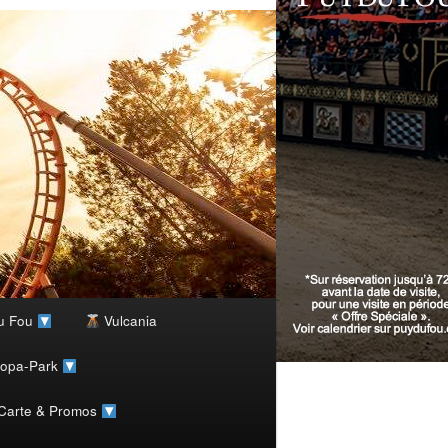
u Fou
Vulcania
ropa-Park
 Carte & Promos