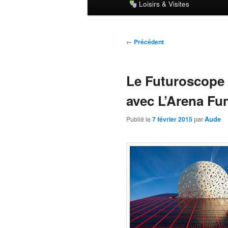
Loisirs & Visites
principal
Navigation
←
Précédent
des
articles
Le Futuroscope 
avec L’Arena Fu
Publié le
7 février 2015
par
Aude