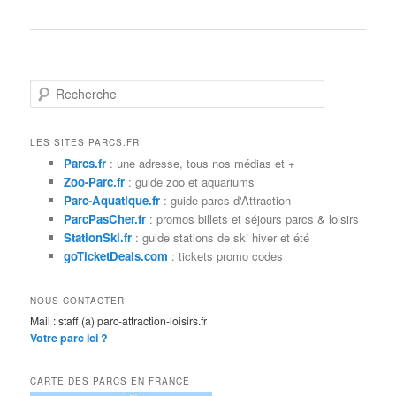
R
e
c
h
LES SITES PARCS.FR
e
Parcs.fr
: une adresse, tous nos médias et +
r
Zoo-Parc.fr
: guide zoo et aquariums
c
Parc-Aquatique.fr
: guide parcs d'Attraction
h
ParcPasCher.fr
: promos billets et séjours parcs & loisirs
e
StationSki.fr
: guide stations de ski hiver et été
goTicketDeals.com
: tickets promo codes
NOUS CONTACTER
Mail : staff (a) parc-attraction-loisirs.fr
Votre parc ici ?
CARTE DES PARCS EN FRANCE