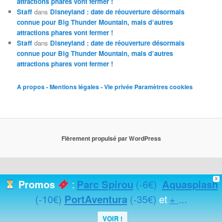
attractions phares vont fermer !
Staff
dans
Disneyland : date de réouverture désormais
connue pour Big Thunder Mountain, mais d’autres
attractions phares vont fermer !
Staff
dans
Disneyland : date de réouverture désormais
connue pour Big Thunder Mountain, mais d’autres
attractions phares vont fermer !
A propos - Mentions légales - Vie privée
Paramètres cookies
Fièrement propulsé par WordPress
X
Parc Spirou
(-6€)
Aquasplash
Promos
:
(-10€)
PortAventura
(-35€)
+
...
et
VOIR !