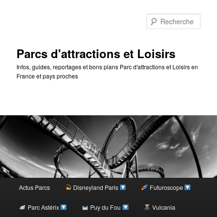
Rec
Parcs d'attractions et Loisirs
Infos, guides, reportages et bons plans Parc d'attractions et Loisirs en
France et pays proches
Menu
Actus Parcs
Disneyland Paris
Futuroscope
Aller
principal
Parc Astérix
Puy du Fou
Vulcania