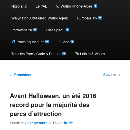
au
Nigloland
Le PAL
Walibi Rhône-Alpes
contenu
Walygator Sud-Ouest (Walibi Agen)
Europa-Park
PortAventura
Parc Spirou
principal
Parcs Aquatiques
Zoo
Tous les Parcs, Carte & Promos
Loisirs & Visites
Navigation
←
Précédent
Suivant
→
des
articles
Avant Halloween, un été 2016
record pour la majorité des
parcs d’attraction
Publié le
29 septembre 2016
par
Aude