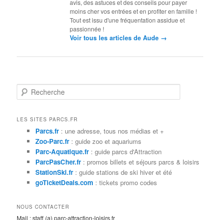
avis, des astuces et des conseils pour payer
moins cher vos entrées et en profiter en famille !
Tout est issu d'une fréquentation assidue et
passionnée !
→
Voir tous les articles de Aude
R
e
c
h
LES SITES PARCS.FR
e
Parcs.fr
: une adresse, tous nos médias et +
r
Zoo-Parc.fr
: guide zoo et aquariums
c
Parc-Aquatique.fr
: guide parcs d'Attraction
h
ParcPasCher.fr
: promos billets et séjours parcs & loisirs
e
StationSki.fr
: guide stations de ski hiver et été
goTicketDeals.com
: tickets promo codes
NOUS CONTACTER
Mail : staff (a) parc-attraction-loisirs.fr