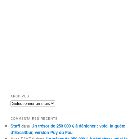
ARCHIVES
Archives
COMMENTAIRES RÉCENTS
Staff
dans
Un trésor de 250 000 € à dénicher : voici la quête
d’Excalibur, version Puy du Fou
Alice PAYEN
dans
Un trésor de 250 000 € à dénicher : voici la