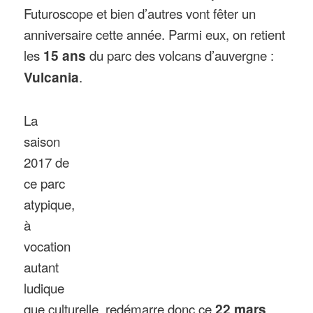
Futuroscope et bien d’autres vont fêter un
anniversaire cette année. Parmi eux, on retient
les
15 ans
du parc des volcans d’auvergne :
Vulcania
.
La
saison
2017 de
ce parc
atypique,
à
vocation
autant
ludique
que culturelle, redémarre donc ce
22 mars
.