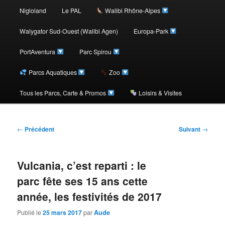
au
Nigloland
Le PAL
Walibi Rhône-Alpes
contenu
Walygator Sud-Ouest (Walibi Agen)
Europa-Park
PortAventura
Parc Spirou
principal
Parcs Aquatiques
Zoo
Tous les Parcs, Carte & Promos
Loisirs & Visites
Navigation
←
Précédent
Suivant
→
des
articles
Vulcania, c’est reparti : le
parc fête ses 15 ans cette
année, les festivités de 2017
Publié le
25 mars 2017
par
Aude