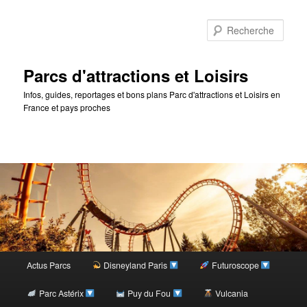
Rec
Parcs d'attractions et Loisirs
Infos, guides, reportages et bons plans Parc d'attractions et Loisirs en
France et pays proches
Menu
Actus Parcs
Disneyland Paris
Futuroscope
Aller
principal
Parc Astérix
Puy du Fou
Vulcania