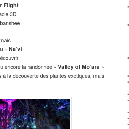
r Flight
tacle 3D
e banshee
 mais
au «
Na’vi
écouvrir
, ou encore la randonnée «
Valley of Mo’ara
»
 à la découverte des plantes exotiques, mais