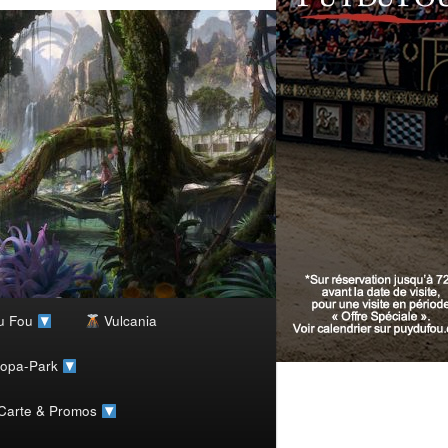
u Fou
Vulcania
ropa-Park
 Carte & Promos