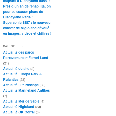
majeurs à Disneyland aussi !
Près d’un an de réhabilitation
pour ce coaster phare de
Disneyland Paris !
Supersonic 1887 : le nouveau
coaster de Nigloland dévoilé
en images, vidéos et chiffres !
CATÉGORIES
Actualité des parcs
Portaventura et Ferrari Land
(21)
Actualité du site
(2)
Actualité Europa Park &
Rulantica
(23)
Actualité Futuroscope
(53)
Actualité Marineland Antibes
(7)
Actualité Mer de Sable
(4)
Actualité Nigloland
(23)
Actualité OK Corral
(3)