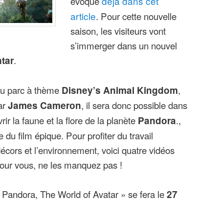
évoqué
déjà dans cet
article
. Pour cette nouvelle
saison, les visiteurs vont
s’immerger dans un nouvel
tar
.
du parc à thème
Disney’s Animal Kingdom
,
ar
James Cameron
, il sera donc possible dans
ir la faune et la flore de la planète
Pandora
.,
 du film épique. Pour profiter du travail
décors et l’environnement, voici quatre vidéos
pour vous, ne les manquez pas !
« Pandora, The World of Avatar » se fera le
27