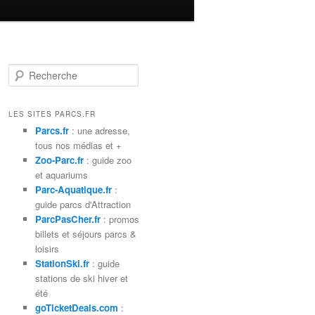
R
e
c
h
LES SITES PARCS.FR
e
Parcs.fr
: une adresse,
r
tous nos médias et +
c
Zoo-Parc.fr
: guide zoo
h
et aquariums
e
Parc-Aquatique.fr
:
guide parcs d'Attraction
ParcPasCher.fr
: promos
billets et séjours parcs &
loisirs
StationSki.fr
: guide
stations de ski hiver et
été
goTicketDeals.com
: