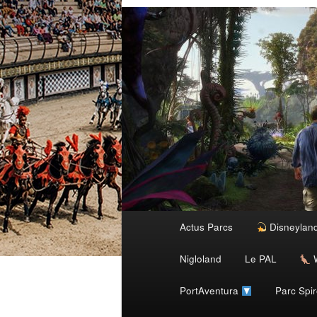
Menu
Actus Parcs
Disneylan
Aller
principal
Nigloland
Le PAL
W
au
PortAventura
Parc Spi
contenu