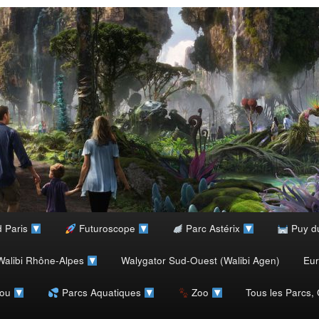
d Paris
Futuroscope
Parc Astérix
Puy d
alibi Rhône-Alpes
Walygator Sud-Ouest (Walibi Agen)
Eu
rou
Parcs Aquatiques
Zoo
Tous les Parcs,