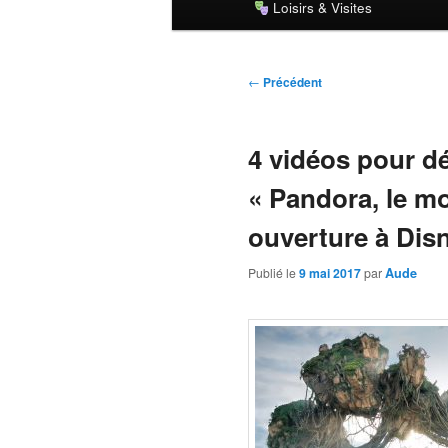
Loisirs & Visites
principal
Navigation
←
Précédent
des
articles
4 vidéos pour dé
« Pandora, le mo
ouverture à Disn
Publié le
9 mai 2017
par
Aude