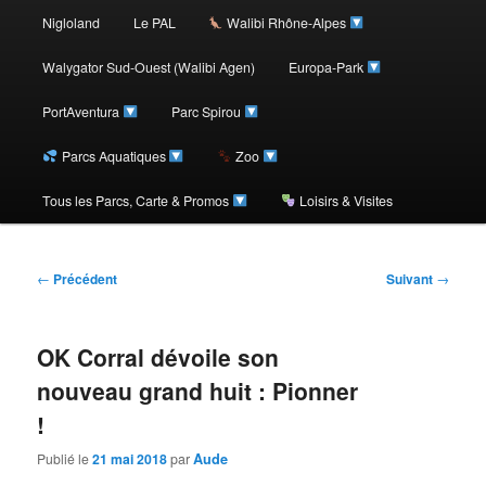
au
Nigloland
Le PAL
Walibi Rhône-Alpes
contenu
Walygator Sud-Ouest (Walibi Agen)
Europa-Park
PortAventura
Parc Spirou
principal
Parcs Aquatiques
Zoo
Tous les Parcs, Carte & Promos
Loisirs & Visites
Navigation
←
Précédent
Suivant
→
des
articles
OK Corral dévoile son
nouveau grand huit : Pionner
!
Publié le
21 mai 2018
par
Aude