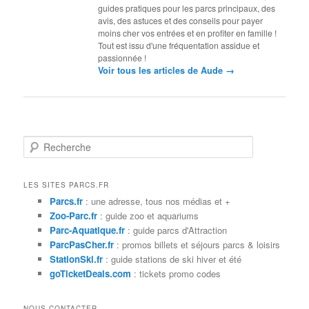
guides pratiques pour les parcs principaux, des
avis, des astuces et des conseils pour payer
moins cher vos entrées et en profiter en famille !
Tout est issu d'une fréquentation assidue et
passionnée !
→
Voir tous les articles de Aude
R
e
c
h
LES SITES PARCS.FR
e
Parcs.fr
: une adresse, tous nos médias et +
r
Zoo-Parc.fr
: guide zoo et aquariums
c
Parc-Aquatique.fr
: guide parcs d'Attraction
h
ParcPasCher.fr
: promos billets et séjours parcs & loisirs
e
StationSki.fr
: guide stations de ski hiver et été
goTicketDeals.com
: tickets promo codes
NOUS CONTACTER