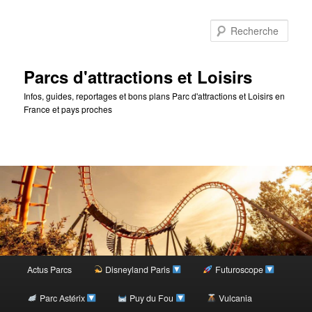
Rec
Parcs d'attractions et Loisirs
Infos, guides, reportages et bons plans Parc d'attractions et Loisirs en
France et pays proches
Menu
Actus Parcs
Disneyland Paris
Futuroscope
Aller
principal
Parc Astérix
Puy du Fou
Vulcania