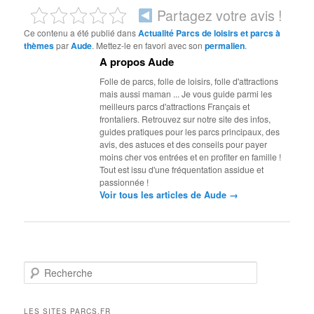
Partagez votre avis !
Ce contenu a été publié dans
Actualité Parcs de loisirs et parcs à
thèmes
par
Aude
. Mettez-le en favori avec son
permalien
.
A propos Aude
Folle de parcs, folle de loisirs, folle d'attractions
mais aussi maman ... Je vous guide parmi les
meilleurs parcs d'attractions Français et
frontaliers. Retrouvez sur notre site des infos,
guides pratiques pour les parcs principaux, des
avis, des astuces et des conseils pour payer
moins cher vos entrées et en profiter en famille !
Tout est issu d'une fréquentation assidue et
passionnée !
→
Voir tous les articles de Aude
R
e
c
h
LES SITES PARCS.FR