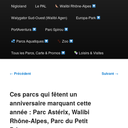
au
Nigloland
Le PAL
Walibi Rhône-Alpes
contenu
Walygator Sud-Ouest (Walibi Agen)
Europa-Park
PortAventura
Parc Spirou
principal
Parcs Aquatiques
Zoo
Tous les Parcs, Carte & Promos
Loisirs & Visites
Navigation
←
Précédent
Suivant
→
des
articles
Ces parcs qui fêtent un
anniversaire marquant cette
année : Parc Astérix, Walibi
Rhône-Alpes, Parc du Petit