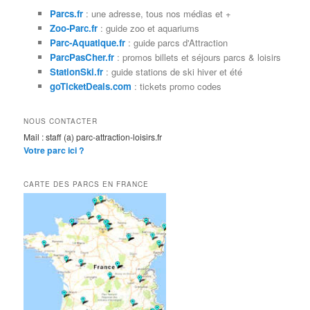
e
Parcs.fr
: une adresse, tous nos médias et +
r
Zoo-Parc.fr
: guide zoo et aquariums
c
Parc-Aquatique.fr
: guide parcs d'Attraction
h
ParcPasCher.fr
: promos billets et séjours parcs & loisirs
e
StationSki.fr
: guide stations de ski hiver et été
goTicketDeals.com
: tickets promo codes
NOUS CONTACTER
Mail : staff (a) parc-attraction-loisirs.fr
Votre parc ici ?
CARTE DES PARCS EN FRANCE