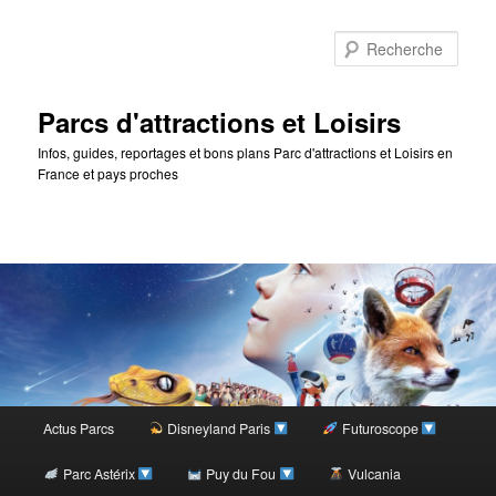
Rec
Parcs d'attractions et Loisirs
Infos, guides, reportages et bons plans Parc d'attractions et Loisirs en
France et pays proches
Menu
Actus Parcs
Disneyland Paris
Futuroscope
Aller
principal
Parc Astérix
Puy du Fou
Vulcania