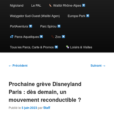
au
Nigloland
Le PAL
Walibi Rhône-Alpes
contenu
Walygator Sud-Ouest (Walibi Agen)
Europa-Park
PortAventura
Parc Spirou
principal
Parcs Aquatiques
Zoo
Tous les Parcs, Carte & Promos
Loisirs & Visites
Navigation
←
Précédent
Suivant
→
des
articles
Prochaine grève Disneyland
Paris : dès demain, un
mouvement reconductible ?
Publié le
5 juin 2023
par
Staff