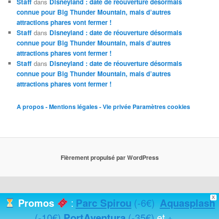
Staff
dans
Disneyland : date de réouverture désormais
connue pour Big Thunder Mountain, mais d’autres
attractions phares vont fermer !
Staff
dans
Disneyland : date de réouverture désormais
connue pour Big Thunder Mountain, mais d’autres
attractions phares vont fermer !
Staff
dans
Disneyland : date de réouverture désormais
connue pour Big Thunder Mountain, mais d’autres
attractions phares vont fermer !
A propos - Mentions légales - Vie privée
Paramètres cookies
Fièrement propulsé par WordPress
X
Parc Spirou
(-6€)
Aquasplash
Promos
:
(-10€)
PortAventura
(-35€)
+
...
et