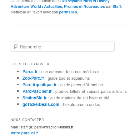
Ce contenu a été publié dans
Disneyland Paris et Disney
Adventure World : Actualités, Promos et Nouveautés
par
Staff
.
Mettez-le en favori avec son
permalien
.
R
e
c
h
LES SITES PARCS.FR
e
Parcs.fr
: une adresse, tous nos médias et +
r
Zoo-Parc.fr
: guide zoo et aquariums
c
Parc-Aquatique.fr
: guide parcs d'Attraction
h
ParcPasCher.fr
: promos billets et séjours parcs & loisirs
e
StationSki.fr
: guide stations de ski hiver et été
goTicketDeals.com
: tickets promo codes
NOUS CONTACTER
Mail : staff (a) parc-attraction-loisirs.fr
Votre parc ici ?