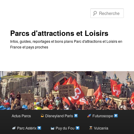
Rec
Parcs d'attractions et Loisirs
Infos, guides, reportages et bons plans Parc d'attractions et Loisirs en
France et pays proches
Menu
Actus Parcs
Disneyland Paris
Futuroscope
Aller
principal
Parc Astérix
Puy du Fou
Vulcania