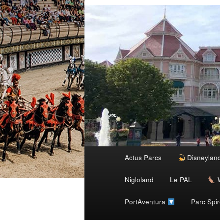
Menu
Actus Parcs
Disneylan
Aller
principal
Nigloland
Le PAL
W
au
PortAventura
Parc Spi
contenu