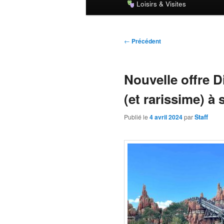
Loisirs & Visites
principal
Navigation
←
Précédent
des
articles
Nouvelle offre D
(et rarissime) à s
Publié le
4 avril 2024
par
Staff