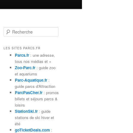
R
e
c
h
LES SITES PARCS.FR
e
Parcs.fr
: une adresse,
r
tous nos médias et +
c
Zoo-Parc.fr
: guide zoo
h
et aquariums
e
Parc-Aquatique.fr
:
guide parcs d'Attraction
ParcPasCher.fr
: promos
billets et séjours parcs &
loisirs
StationSki.fr
: guide
stations de ski hiver et
été
goTicketDeals.com
: