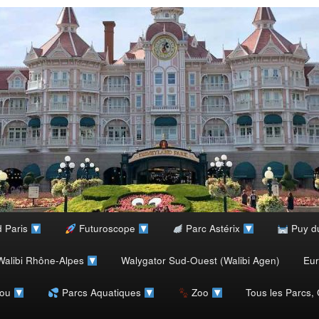
d Paris
Futuroscope
Parc Astérix
Puy d
alibi Rhône-Alpes
Walygator Sud-Ouest (Walibi Agen)
Eu
rou
Parcs Aquatiques
Zoo
Tous les Parcs,