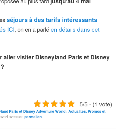
proposée au plus tard
jusqu’au 4 mai
.
les
séjours à des tarifs intéressants
és ICI
, on en a parlé
en détails dans cet
r aller visiter Disneyland Paris et Disney
 ?
5/5 - (1 vote)
land Paris et Disney Adventure World : Actualités, Promos et
 favori avec son
permalien
.