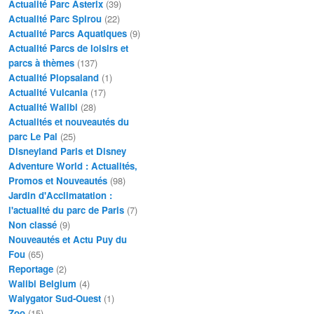
Actualité Parc Asterix
(39)
Actualité Parc Spirou
(22)
Actualité Parcs Aquatiques
(9)
Actualité Parcs de loisirs et
parcs à thèmes
(137)
Actualité Plopsaland
(1)
Actualité Vulcania
(17)
Actualité Walibi
(28)
Actualités et nouveautés du
parc Le Pal
(25)
Disneyland Paris et Disney
Adventure World : Actualités,
Promos et Nouveautés
(98)
Jardin d'Acclimatation :
l'actualité du parc de Paris
(7)
Non classé
(9)
Nouveautés et Actu Puy du
Fou
(65)
Reportage
(2)
Walibi Belgium
(4)
Walygator Sud-Ouest
(1)
Zoo
(15)