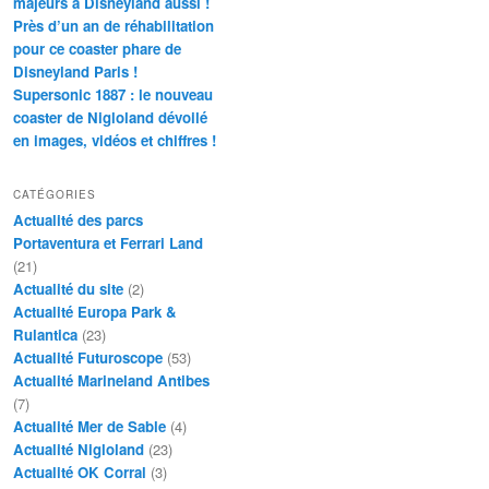
majeurs à Disneyland aussi !
Près d’un an de réhabilitation
pour ce coaster phare de
Disneyland Paris !
Supersonic 1887 : le nouveau
coaster de Nigloland dévoilé
en images, vidéos et chiffres !
CATÉGORIES
Actualité des parcs
Portaventura et Ferrari Land
(21)
Actualité du site
(2)
Actualité Europa Park &
Rulantica
(23)
Actualité Futuroscope
(53)
Actualité Marineland Antibes
(7)
Actualité Mer de Sable
(4)
Actualité Nigloland
(23)
Actualité OK Corral
(3)