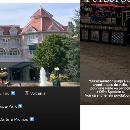
u Fou
Vulcania
ropa-Park
 Carte & Promos