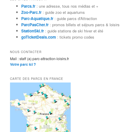
e
Parcs.fr
: une adresse, tous nos médias et +
r
Zoo-Parc.fr
: guide zoo et aquariums
c
Parc-Aquatique.fr
: guide parcs d'Attraction
h
ParcPasCher.fr
: promos billets et séjours parcs & loisirs
e
StationSki.fr
: guide stations de ski hiver et été
goTicketDeals.com
: tickets promo codes
NOUS CONTACTER
Mail : staff (a) parc-attraction-loisirs.fr
Votre parc ici ?
CARTE DES PARCS EN FRANCE