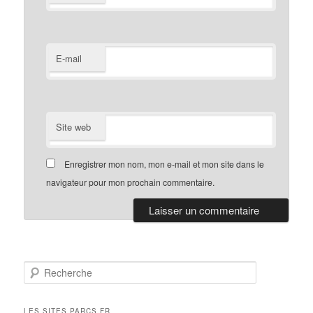
E-mail
Site web
Enregistrer mon nom, mon e-mail et mon site dans le
navigateur pour mon prochain commentaire.
R
e
c
h
LES SITES PARCS.FR