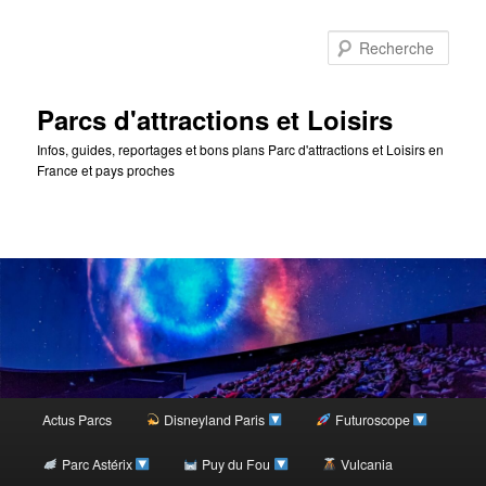
Rec
Parcs d'attractions et Loisirs
Infos, guides, reportages et bons plans Parc d'attractions et Loisirs en
France et pays proches
Menu
Actus Parcs
Disneyland Paris
Futuroscope
Aller
principal
Parc Astérix
Puy du Fou
Vulcania