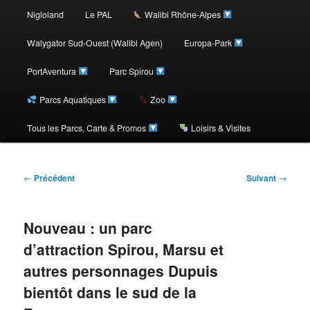
au
Nigloland
Le PAL
Walibi Rhône-Alpes
contenu
Walygator Sud-Ouest (Walibi Agen)
Europa-Park
PortAventura
Parc Spirou
principal
Parcs Aquatiques
Zoo
Tous les Parcs, Carte & Promos
Loisirs & Visites
Navigation
←
Précédent
Suivant
→
des
articles
Nouveau : un parc
d’attraction Spirou, Marsu et
autres personnages Dupuis
bientôt dans le sud de la