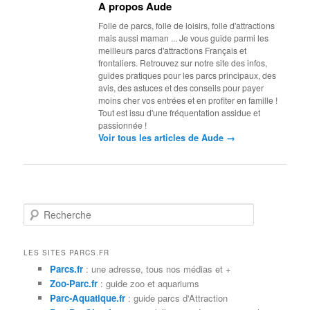
A propos Aude
Folle de parcs, folle de loisirs, folle d'attractions
mais aussi maman ... Je vous guide parmi les
meilleurs parcs d'attractions Français et
frontaliers. Retrouvez sur notre site des infos,
guides pratiques pour les parcs principaux, des
avis, des astuces et des conseils pour payer
moins cher vos entrées et en profiter en famille !
Tout est issu d'une fréquentation assidue et
passionnée !
→
Voir tous les articles de Aude
R
e
c
h
LES SITES PARCS.FR
e
Parcs.fr
: une adresse, tous nos médias et +
r
Zoo-Parc.fr
: guide zoo et aquariums
c
Parc-Aquatique.fr
: guide parcs d'Attraction
h