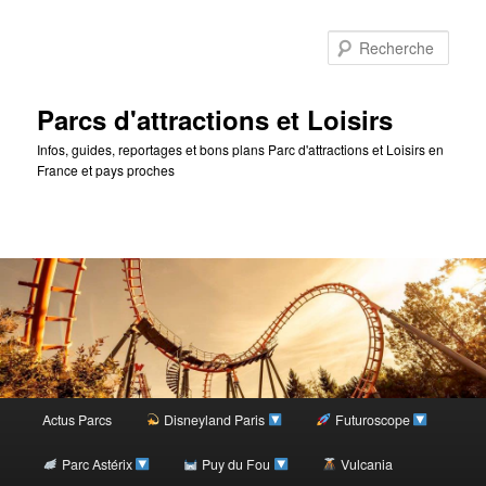
Rec
Parcs d'attractions et Loisirs
Infos, guides, reportages et bons plans Parc d'attractions et Loisirs en
France et pays proches
Menu
Actus Parcs
Disneyland Paris
Futuroscope
Aller
principal
Parc Astérix
Puy du Fou
Vulcania