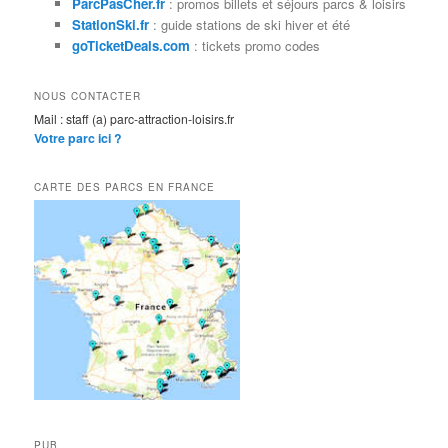
ParcPasCher.fr
: promos billets et séjours parcs & loisirs
e
StationSki.fr
: guide stations de ski hiver et été
goTicketDeals.com
: tickets promo codes
NOUS CONTACTER
Mail : staff (a) parc-attraction-loisirs.fr
Votre parc ici ?
CARTE DES PARCS EN FRANCE
PUB