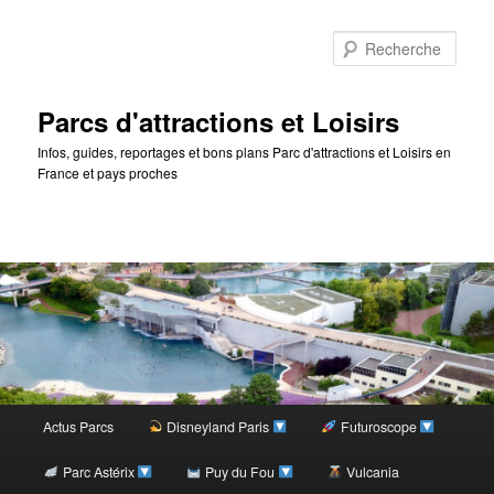
Rec
Parcs d'attractions et Loisirs
Infos, guides, reportages et bons plans Parc d'attractions et Loisirs en
France et pays proches
Menu
Actus Parcs
Disneyland Paris
Futuroscope
Aller
principal
Parc Astérix
Puy du Fou
Vulcania