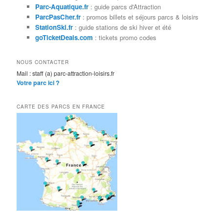
c
Parc-Aquatique.fr
: guide parcs d'Attraction
h
ParcPasCher.fr
: promos billets et séjours parcs & loisirs
e
StationSki.fr
: guide stations de ski hiver et été
goTicketDeals.com
: tickets promo codes
NOUS CONTACTER
Mail : staff (a) parc-attraction-loisirs.fr
Votre parc ici ?
CARTE DES PARCS EN FRANCE