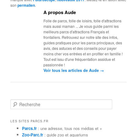
son
permalien
.
A propos Aude
Folle de parcs, folle de loisirs, folle d'attractions
mais aussi maman ... Je vous guide parmi les
meilleurs parcs d'attractions Français et
frontaliers. Retrouvez sur notre site des infos,
guides pratiques pour les parcs principaux, des
avis, des astuces et des conseils pour payer
moins cher vos entrées et en profiter en famille !
Tout est issu d'une fréquentation assidue et
passionnée !
→
Voir tous les articles de Aude
R
e
c
h
LES SITES PARCS.FR
e
Parcs.fr
: une adresse, tous nos médias et +
r
Zoo-Parc.fr
: guide zoo et aquariums