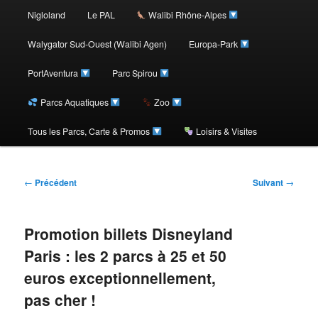
au
Nigloland
Le PAL
Walibi Rhône-Alpes
contenu
Walygator Sud-Ouest (Walibi Agen)
Europa-Park
PortAventura
Parc Spirou
principal
Parcs Aquatiques
Zoo
Tous les Parcs, Carte & Promos
Loisirs & Visites
Navigation
←
Précédent
Suivant
→
des
articles
Promotion billets Disneyland
Paris : les 2 parcs à 25 et 50
euros exceptionnellement,
pas cher !