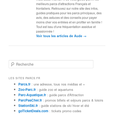
meilleurs parcs d'attractions Français et
frontaliers. Retrouvez sur notre site des infos,
guides pratiques pour les parcs principaux, des
avis, des astuces et des conseils pour payer
moins cher vos entrées et en profiter en famille !
Tout est issu d'une fréquentation assidue et
passionnée !
→
Voir tous les articles de Aude
R
e
c
h
LES SITES PARCS.FR
e
Parcs.fr
: une adresse, tous nos médias et +
r
Zoo-Parc.fr
: guide zoo et aquariums
c
Parc-Aquatique.fr
: guide parcs d'Attraction
h
ParcPasCher.fr
: promos billets et séjours parcs & loisirs
e
StationSki.fr
: guide stations de ski hiver et été
goTicketDeals.com
: tickets promo codes