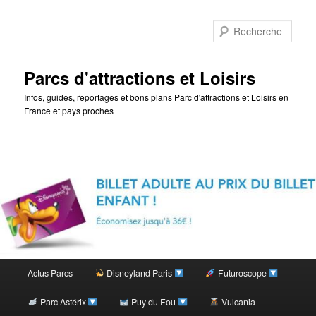
Rec
Parcs d'attractions et Loisirs
Infos, guides, reportages et bons plans Parc d'attractions et Loisirs en
France et pays proches
Menu
Actus Parcs
Disneyland Paris
Futuroscope
Aller
principal
Parc Astérix
Puy du Fou
Vulcania