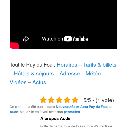
Tout le Puy du Fou :
Horaires
–
Tarifs & billets
–
Hôtels & séjours
–
Adresse
–
Météo
–
Vidéos
–
Actus
5/5 - (1 vote)
Ce contenu a été publié dans
Nouveautés et Actu Puy du Fou
par
Aude
. Mettez-le en favori avec son
permalien
.
A propos Aude
Folle de parcs, folle de loisirs, folle d'attractions