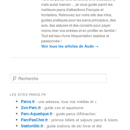
mais aussi maman ... Je vous guide parmi les
meilleurs parcs d'attractions Français et
frontaliers. Retrouvez sur notre site des infos,
guides pratiques pour les parcs principaux, des
avis, des astuces et des conseils pour payer
moins cher vos entrées et en profiter en famille !
Tout est issu d'une fréquentation assidue et
passionnée !
→
Voir tous les articles de Aude
R
e
c
h
LES SITES PARCS.FR
e
Parcs.fr
: une adresse, tous nos médias et +
r
Zoo-Parc.fr
: guide zoo et aquariums
c
Parc-Aquatique.fr
: guide parcs d'Attraction
h
ParcPasCher.fr
: promos billets et séjours parcs & loisirs
e
StationSki.fr
: guide stations de ski hiver et été