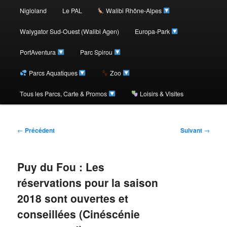
au
Nigloland
Le PAL
Walibi Rhône-Alpes
contenu
Walygator Sud-Ouest (Walibi Agen)
Europa-Park
PortAventura
Parc Spirou
principal
Parcs Aquatiques
Zoo
Tous les Parcs, Carte & Promos
Loisirs & Visites
Navigation
←
Précédent
Suivant
→
des
articles
Puy du Fou : Les
réservations pour la saison
2018 sont ouvertes et
conseillées (Cinéscénie