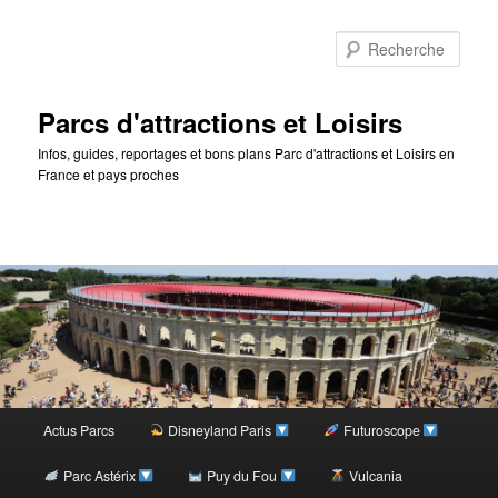
Rec
Parcs d'attractions et Loisirs
Infos, guides, reportages et bons plans Parc d'attractions et Loisirs en
France et pays proches
Menu
Actus Parcs
Disneyland Paris
Futuroscope
Aller
principal
Parc Astérix
Puy du Fou
Vulcania