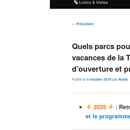
Loisirs & Visites
principal
Navigation
←
Précédent
des
articles
Quels parcs pou
vacances de la 
d’ouverture et p
Publié le
5 octobre 2018
par
Aude
2025
:
Ret
et le programme