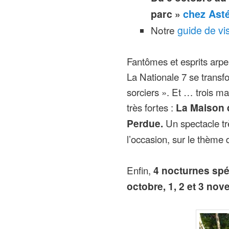
parc »
chez Asté
Notre
guide de vi
Fantômes et esprits arp
La Nationale 7 se trans
sorciers ». Et … trois ma
très fortes :
La Maison d
Perdue.
Un spectacle tr
l’occasion, sur le thème d
Enfin,
4 nocturnes spéc
octobre, 1, 2 et 3 no