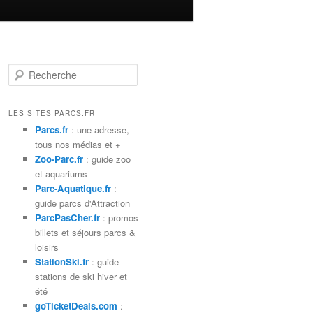
R
e
c
h
LES SITES PARCS.FR
e
Parcs.fr
: une adresse,
r
tous nos médias et +
c
Zoo-Parc.fr
: guide zoo
h
et aquariums
e
Parc-Aquatique.fr
:
guide parcs d'Attraction
ParcPasCher.fr
: promos
billets et séjours parcs &
loisirs
StationSki.fr
: guide
stations de ski hiver et
été
goTicketDeals.com
: