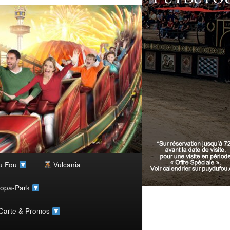
u Fou
Vulcania
ropa-Park
 Carte & Promos