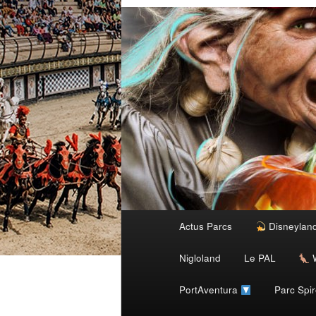
Menu
Actus Parcs
Disneylan
Aller
principal
Nigloland
Le PAL
W
au
PortAventura
Parc Spi
contenu