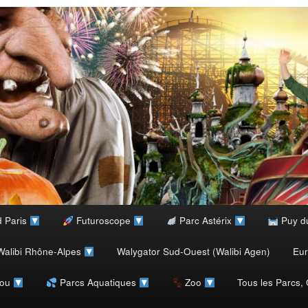
d Paris
Futuroscope
Parc Astérix
Puy d
alibi Rhône-Alpes
Walygator Sud-Ouest (Walibi Agen)
Eu
rou
Parcs Aquatiques
Zoo
Tous les Parcs,