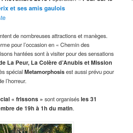
rix et ses amis gaulois
ste
entent de nombreuses attractions et manèges.
forme pour l’occasion en « Chemin des
isons hantées sont à visiter pour des sensations
e La Peur, La Colère d’Anubis et Mission
ès spécial
est aussi prévu pour
Metamorphosis
e l’horreur.
ial « frissons »
sont organisés
les 31
vembre de 19h à 1h du matin
.