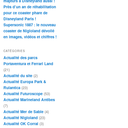
majeurs à Disneyland aussi !
Près d’un an de réhabilitation
pour ce coaster phare de
Disneyland Paris !
Supersonic 1887 : le nouveau
coaster de Nigloland dévoilé
en images, vidéos et chiffres !
CATÉGORIES
Actualité des parcs
Portaventura et Ferrari Land
(21)
Actualité du site
(2)
Actualité Europa Park &
Rulantica
(23)
Actualité Futuroscope
(53)
Actualité Marineland Antibes
(7)
Actualité Mer de Sable
(4)
Actualité Nigloland
(23)
Actualité OK Corral
(3)