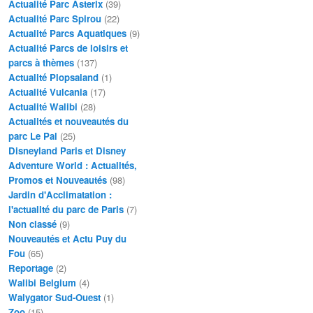
Actualité Parc Asterix
(39)
Actualité Parc Spirou
(22)
Actualité Parcs Aquatiques
(9)
Actualité Parcs de loisirs et
parcs à thèmes
(137)
Actualité Plopsaland
(1)
Actualité Vulcania
(17)
Actualité Walibi
(28)
Actualités et nouveautés du
parc Le Pal
(25)
Disneyland Paris et Disney
Adventure World : Actualités,
Promos et Nouveautés
(98)
Jardin d'Acclimatation :
l'actualité du parc de Paris
(7)
Non classé
(9)
Nouveautés et Actu Puy du
Fou
(65)
Reportage
(2)
Walibi Belgium
(4)
Walygator Sud-Ouest
(1)
Zoo
(15)