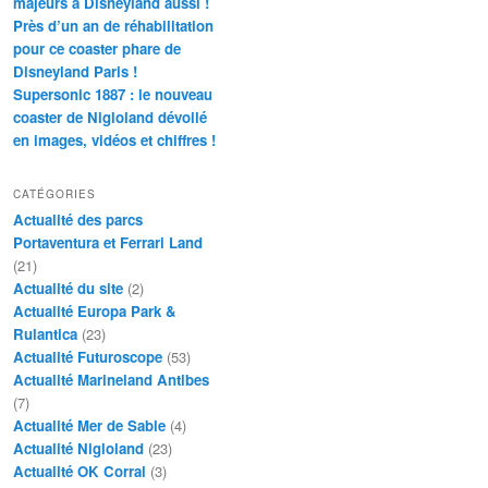
majeurs à Disneyland aussi !
Près d’un an de réhabilitation
pour ce coaster phare de
Disneyland Paris !
Supersonic 1887 : le nouveau
coaster de Nigloland dévoilé
en images, vidéos et chiffres !
CATÉGORIES
Actualité des parcs
Portaventura et Ferrari Land
(21)
Actualité du site
(2)
Actualité Europa Park &
Rulantica
(23)
Actualité Futuroscope
(53)
Actualité Marineland Antibes
(7)
Actualité Mer de Sable
(4)
Actualité Nigloland
(23)
Actualité OK Corral
(3)