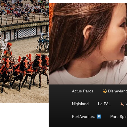
Menu
Actus Parcs
Disneylan
Aller
principal
Nigloland
Le PAL
W
au
PortAventura
Parc Spi
contenu