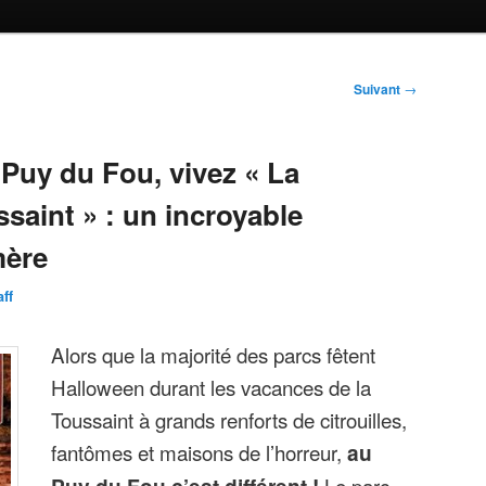
Suivant
→
Puy du Fou, vivez « La
ssaint » : un incroyable
mère
aff
Alors que la majorité des parcs fêtent
Halloween durant les vacances de la
Toussaint à grands renforts de citrouilles,
fantômes et maisons de l’horreur,
au
Puy du Fou c’est différent !
Le parc