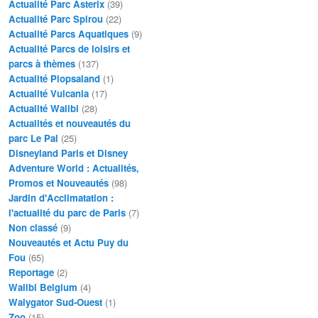
Actualité Parc Asterix
(39)
Actualité Parc Spirou
(22)
Actualité Parcs Aquatiques
(9)
Actualité Parcs de loisirs et
parcs à thèmes
(137)
Actualité Plopsaland
(1)
Actualité Vulcania
(17)
Actualité Walibi
(28)
Actualités et nouveautés du
parc Le Pal
(25)
Disneyland Paris et Disney
Adventure World : Actualités,
Promos et Nouveautés
(98)
Jardin d'Acclimatation :
l'actualité du parc de Paris
(7)
Non classé
(9)
Nouveautés et Actu Puy du
Fou
(65)
Reportage
(2)
Walibi Belgium
(4)
Walygator Sud-Ouest
(1)
Zoo
(15)