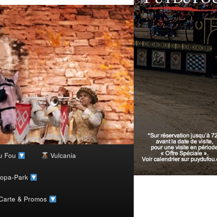
u Fou
Vulcania
ropa-Park
 Carte & Promos