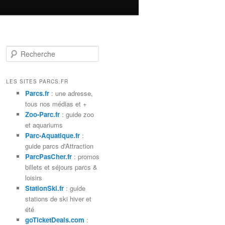
R
e
c
h
LES SITES PARCS.FR
e
Parcs.fr
: une adresse,
r
tous nos médias et +
c
Zoo-Parc.fr
: guide zoo
h
et aquariums
e
Parc-Aquatique.fr
:
guide parcs d'Attraction
ParcPasCher.fr
: promos
billets et séjours parcs &
loisirs
StationSki.fr
: guide
stations de ski hiver et
été
goTicketDeals.com
: