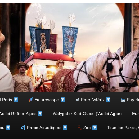
d Paris
Futuroscope
Parc Astérix
Puy d
alibi Rhône-Alpes
Walygator Sud-Ouest (Walibi Agen)
Eu
rou
Parcs Aquatiques
Zoo
Tous les Parcs,