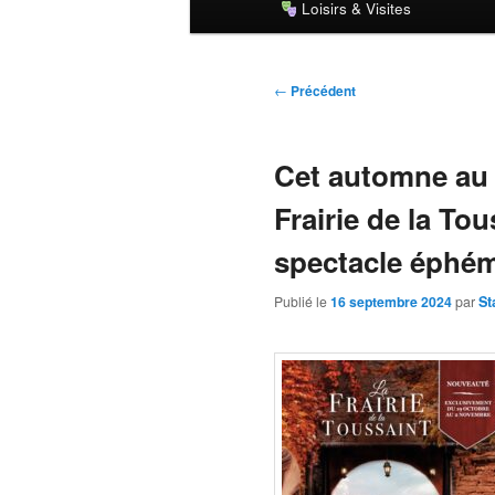
Loisirs & Visites
principal
Navigation
←
Précédent
des
articles
Cet automne au 
Frairie de la Tou
spectacle éphé
Publié le
16 septembre 2024
par
St