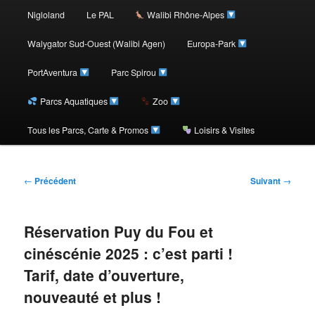
au
Nigloland
Le PAL
Walibi Rhône-Alpes
contenu
Walygator Sud-Ouest (Walibi Agen)
Europa-Park
PortAventura
Parc Spirou
principal
Parcs Aquatiques
Zoo
Tous les Parcs, Carte & Promos
Loisirs & Visites
Navigation
←
Précédent
Suivant
→
des
articles
Réservation Puy du Fou et
cinéscénie 2025 : c’est parti !
Tarif, date d’ouverture,
nouveauté et plus !