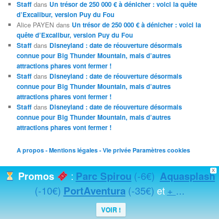
Staff
dans
Un trésor de 250 000 € à dénicher : voici la quête
d’Excalibur, version Puy du Fou
Alice PAYEN
dans
Un trésor de 250 000 € à dénicher : voici la
quête d’Excalibur, version Puy du Fou
Staff
dans
Disneyland : date de réouverture désormais
connue pour Big Thunder Mountain, mais d’autres
attractions phares vont fermer !
Staff
dans
Disneyland : date de réouverture désormais
connue pour Big Thunder Mountain, mais d’autres
attractions phares vont fermer !
Staff
dans
Disneyland : date de réouverture désormais
connue pour Big Thunder Mountain, mais d’autres
attractions phares vont fermer !
A propos - Mentions légales - Vie privée
Paramètres cookies
X
Parc Spirou
(-6€)
Aquasplash
Promos
:
(-10€)
PortAventura
(-35€)
+
...
et
Fièrement propulsé par WordPress
VOIR !