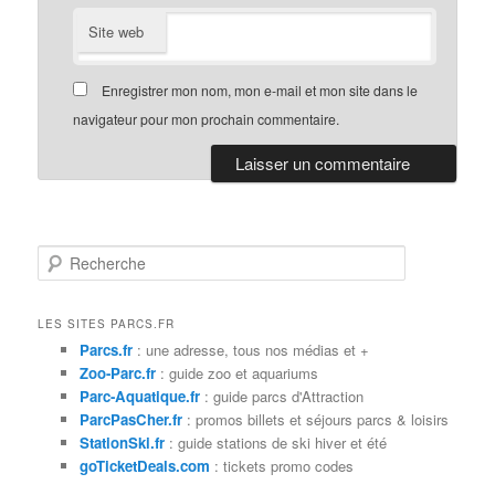
Site web
Enregistrer mon nom, mon e-mail et mon site dans le
navigateur pour mon prochain commentaire.
R
e
c
h
LES SITES PARCS.FR
e
Parcs.fr
: une adresse, tous nos médias et +
r
Zoo-Parc.fr
: guide zoo et aquariums
c
Parc-Aquatique.fr
: guide parcs d'Attraction
h
ParcPasCher.fr
: promos billets et séjours parcs & loisirs
e
StationSki.fr
: guide stations de ski hiver et été
goTicketDeals.com
: tickets promo codes