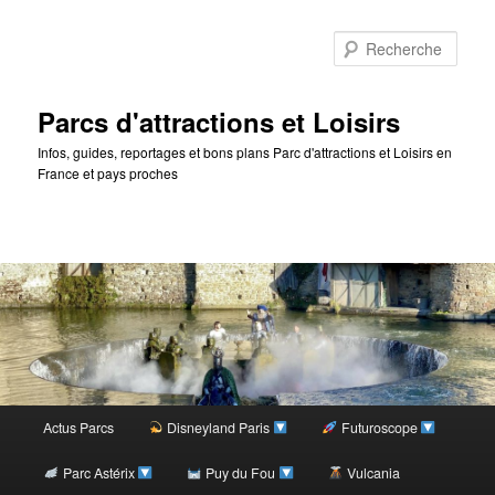
Rec
Parcs d'attractions et Loisirs
Infos, guides, reportages et bons plans Parc d'attractions et Loisirs en
France et pays proches
Menu
Actus Parcs
Disneyland Paris
Futuroscope
Aller
principal
Parc Astérix
Puy du Fou
Vulcania