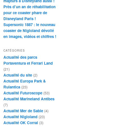
majeurs à Disneyland aussi !
Près d’un an de réhabilitation
pour ce coaster phare de
Disneyland Paris !
Supersonic 1887 : le nouveau
coaster de Nigloland dévoilé
en images, vidéos et chiffres !
CATÉGORIES
Actualité des parcs
Portaventura et Ferrari Land
(21)
Actualité du site
(2)
Actualité Europa Park &
Rulantica
(23)
Actualité Futuroscope
(53)
Actualité Marineland Antibes
(7)
Actualité Mer de Sable
(4)
Actualité Nigloland
(23)
Actualité OK Corral
(3)