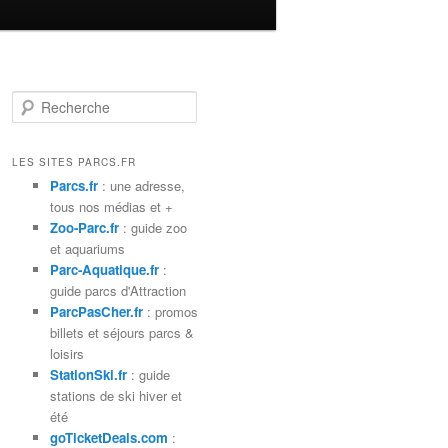
R
e
c
h
LES SITES PARCS.FR
e
Parcs.fr
: une adresse,
r
tous nos médias et +
c
Zoo-Parc.fr
: guide zoo
h
et aquariums
e
Parc-Aquatique.fr
:
guide parcs d'Attraction
ParcPasCher.fr
: promos
billets et séjours parcs &
loisirs
StationSki.fr
: guide
stations de ski hiver et
été
goTicketDeals.com
: