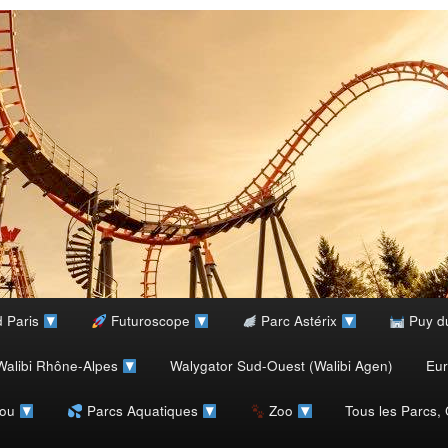
d Paris
Futuroscope
Parc Astérix
Puy d
alibi Rhône-Alpes
Walygator Sud-Ouest (Walibi Agen)
Eu
rou
Parcs Aquatiques
Zoo
Tous les Parcs,