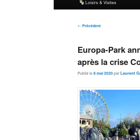
Loisirs & Visites
principal
Navigation
←
Précédent
des
articles
Europa-Park ann
après la crise Co
Publié le
8 mai 2020
par
Laurent G