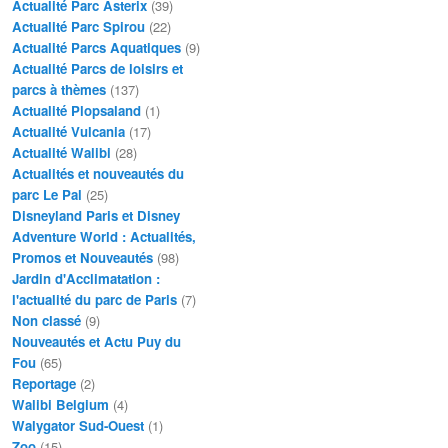
Actualité Parc Asterix
(39)
Actualité Parc Spirou
(22)
Actualité Parcs Aquatiques
(9)
Actualité Parcs de loisirs et
parcs à thèmes
(137)
Actualité Plopsaland
(1)
Actualité Vulcania
(17)
Actualité Walibi
(28)
Actualités et nouveautés du
parc Le Pal
(25)
Disneyland Paris et Disney
Adventure World : Actualités,
Promos et Nouveautés
(98)
Jardin d'Acclimatation :
l'actualité du parc de Paris
(7)
Non classé
(9)
Nouveautés et Actu Puy du
Fou
(65)
Reportage
(2)
Walibi Belgium
(4)
Walygator Sud-Ouest
(1)
Zoo
(15)