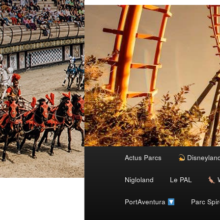
Menu
Actus Parcs
Disneylan
Aller
principal
Nigloland
Le PAL
W
au
PortAventura
Parc Spi
contenu