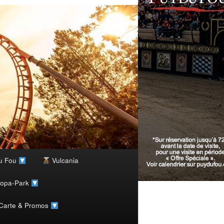
u Fou
Vulcania
ropa-Park
 Carte & Promos