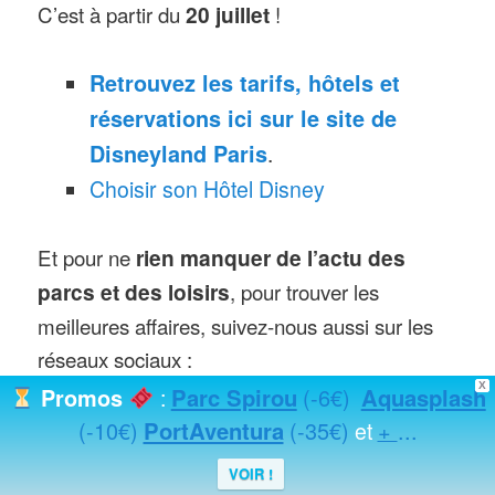
C’est à partir du
20 juillet
!
Retrouvez les tarifs, hôtels et
réservations ici sur le site de
Disneyland Paris
.
Choisir son Hôtel Disney
Et pour ne
rien manquer de l’actu des
parcs et des loisirs
, pour trouver les
meilleures affaires, suivez-nous aussi sur les
réseaux sociaux :
X
Parc Spirou
(-6€)
Aquasplash
Promos
:
Via
notre page Facebook
ici
ou en
(-10€)
PortAventura
(-35€)
+
...
et
rejoignant notre
groupe de fans de
VOIR !