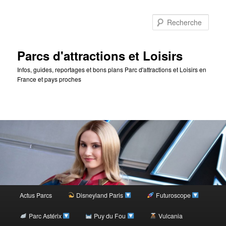
Rec
Parcs d'attractions et Loisirs
Infos, guides, reportages et bons plans Parc d'attractions et Loisirs en
France et pays proches
Menu
Actus Parcs
Disneyland Paris
Futuroscope
Aller
principal
Parc Astérix
Puy du Fou
Vulcania