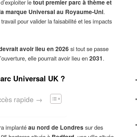
 d’exploiter le
tout premier parc à thème et
 la marque Universal au Royaume-Uni
.
travail pour valider la faisabilité et les impacts
evrait avoir lieu en 2026
si tout se passe
uverture, elle pourrait avoir lieu en
2031
.
parc Universal UK ?
ccès rapide →
ra implanté
au nord de Londres
sur des
e 95 hectares situés à
Bedford
, une ville située