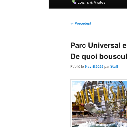
Loisirs & Visites
principal
Navigation
←
Précédent
des
articles
Parc Universal e
De quoi bouscul
Publié le
9 avril 2025
par
Staff