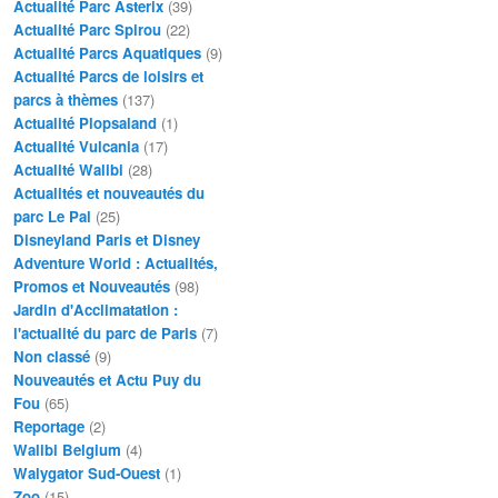
Actualité Parc Asterix
(39)
Actualité Parc Spirou
(22)
Actualité Parcs Aquatiques
(9)
Actualité Parcs de loisirs et
parcs à thèmes
(137)
Actualité Plopsaland
(1)
Actualité Vulcania
(17)
Actualité Walibi
(28)
Actualités et nouveautés du
parc Le Pal
(25)
Disneyland Paris et Disney
Adventure World : Actualités,
Promos et Nouveautés
(98)
Jardin d'Acclimatation :
l'actualité du parc de Paris
(7)
Non classé
(9)
Nouveautés et Actu Puy du
Fou
(65)
Reportage
(2)
Walibi Belgium
(4)
Walygator Sud-Ouest
(1)
Zoo
(15)