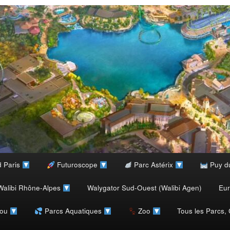
d Paris
Futuroscope
Parc Astérix
Puy d
alibi Rhône-Alpes
Walygator Sud-Ouest (Walibi Agen)
Eu
rou
Parcs Aquatiques
Zoo
Tous les Parcs,