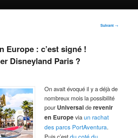
Suivant
→
n Europe : c’est signé !
er Disneyland Paris ?
On avait évoqué il y a déjà de
nombreux mois la possibilité
pour
Universal
de
revenir
en Europe
via
un rachat
des parcs PortAventura
.
Puis c’est
du coté du