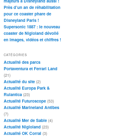
majeurs à Disneyland aussi !
Près d’un an de réhabilitation
pour ce coaster phare de
Disneyland Paris !
Supersonic 1887 : le nouveau
coaster de Nigloland dévoilé
en images, vidéos et chiffres !
CATÉGORIES
Actualité des parcs
Portaventura et Ferrari Land
(21)
Actualité du site
(2)
Actualité Europa Park &
Rulantica
(23)
Actualité Futuroscope
(53)
Actualité Marineland Antibes
(7)
Actualité Mer de Sable
(4)
Actualité Nigloland
(23)
Actualité OK Corral
(3)