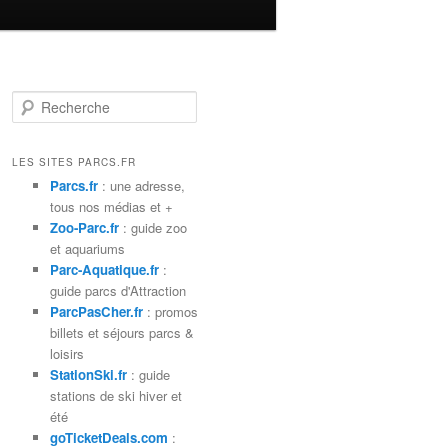
R
e
c
h
LES SITES PARCS.FR
e
Parcs.fr
: une adresse,
r
tous nos médias et +
c
Zoo-Parc.fr
: guide zoo
h
et aquariums
e
Parc-Aquatique.fr
:
guide parcs d'Attraction
ParcPasCher.fr
: promos
billets et séjours parcs &
loisirs
StationSki.fr
: guide
stations de ski hiver et
été
goTicketDeals.com
: