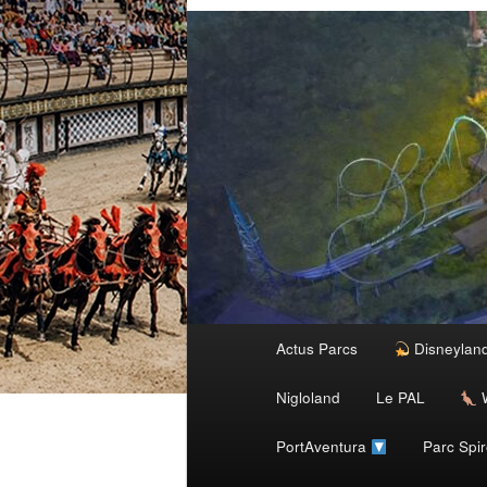
Menu
Actus Parcs
Disneylan
Aller
principal
Nigloland
Le PAL
W
au
PortAventura
Parc Spi
contenu