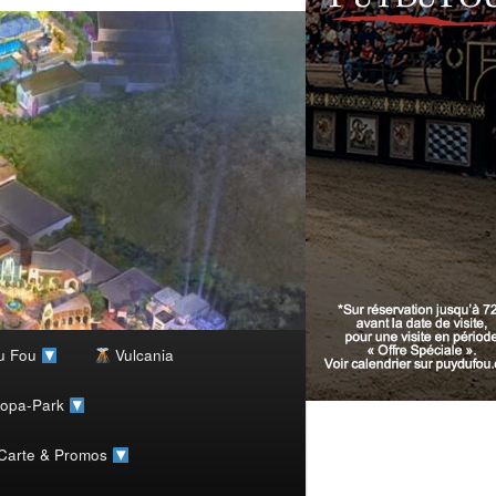
u Fou
Vulcania
ropa-Park
 Carte & Promos