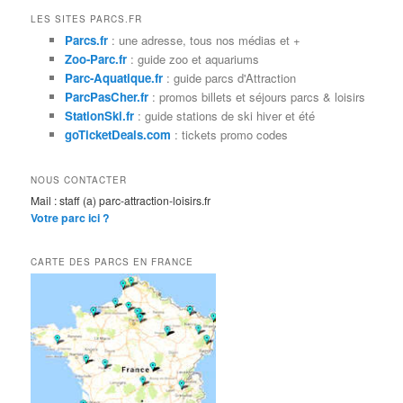
h
LES SITES PARCS.FR
e
Parcs.fr
: une adresse, tous nos médias et +
r
Zoo-Parc.fr
: guide zoo et aquariums
c
Parc-Aquatique.fr
: guide parcs d'Attraction
h
ParcPasCher.fr
: promos billets et séjours parcs & loisirs
e
StationSki.fr
: guide stations de ski hiver et été
goTicketDeals.com
: tickets promo codes
NOUS CONTACTER
Mail : staff (a) parc-attraction-loisirs.fr
Votre parc ici ?
CARTE DES PARCS EN FRANCE