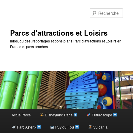
Rec
Parcs d'attractions et Loisirs
Infos, guides, reportages et bons plans Parc d'attractions et Loisirs en
France et pays proches
Menu
Actus Parcs
Disneyland Paris
Futuroscope
Aller
principal
Parc Astérix
Puy du Fou
Vulcania