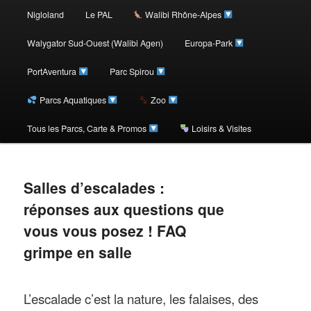
au
Nigloland
Le PAL
Walibi Rhône-Alpes
contenu
Walygator Sud-Ouest (Walibi Agen)
Europa-Park
PortAventura
Parc Spirou
principal
Parcs Aquatiques
Zoo
Tous les Parcs, Carte & Promos
Loisirs & Visites
Salles d’escalades :
réponses aux questions que
vous vous posez ! FAQ
grimpe en salle
L’escalade c’est la nature, les falaises, des