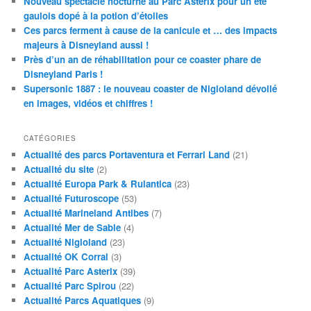
Nouveau spectacle nocturne au Parc Astérix pour un été
gaulois dopé à la potion d’étoiles
Ces parcs ferment à cause de la canicule et … des impacts
majeurs à Disneyland aussi !
Près d’un an de réhabilitation pour ce coaster phare de
Disneyland Paris !
Supersonic 1887 : le nouveau coaster de Nigloland dévoilé
en images, vidéos et chiffres !
CATÉGORIES
Actualité des parcs Portaventura et Ferrari Land
(21)
Actualité du site
(2)
Actualité Europa Park & Rulantica
(23)
Actualité Futuroscope
(53)
Actualité Marineland Antibes
(7)
Actualité Mer de Sable
(4)
Actualité Nigloland
(23)
Actualité OK Corral
(3)
Actualité Parc Asterix
(39)
Actualité Parc Spirou
(22)
Actualité Parcs Aquatiques
(9)