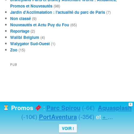
Promos et Nouveautés
(98)
Jardin d'Acclimatation : l'actualité du parc de Paris
(7)
Non classé
(9)
Nouveautés et Actu Puy du Fou
(65)
Reportage
(2)
Walibi Belgium
(4)
Walygator Sud-Ouest
(1)
Zoo
(15)
PUB
X
Parc Spirou
(-6€)
Aquasplash
Promos
:
(-10€)
PortAventura
(-35€)
+
...
et
VOIR !