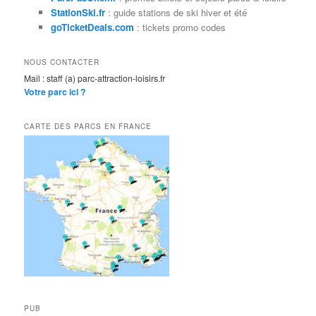
e
StationSki.fr
: guide stations de ski hiver et été
goTicketDeals.com
: tickets promo codes
NOUS CONTACTER
Mail : staff (a) parc-attraction-loisirs.fr
Votre parc ici ?
CARTE DES PARCS EN FRANCE
PUB