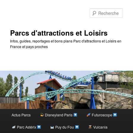
Rec
Parcs d'attractions et Loisirs
Infos, guides, reportages et bons plans Parc d'attractions et Loisirs en
France et pays proches
Menu
Actus Parcs
Disneyland Paris
Futuroscope
Aller
principal
Parc Astérix
Puy du Fou
Vulcania