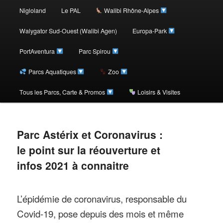
au
Nigloland
Le PAL
Walibi Rhône-Alpes
contenu
Walygator Sud-Ouest (Walibi Agen)
Europa-Park
PortAventura
Parc Spirou
principal
Parcs Aquatiques
Zoo
Tous les Parcs, Carte & Promos
Loisirs & Visites
Parc Astérix et Coronavirus :
le point sur la réouverture et
infos 2021 à connaitre
L’épidémie de coronavirus, responsable du
Covid-19, pose depuis des mois et même