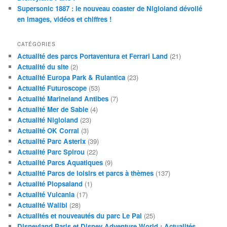
Supersonic 1887 : le nouveau coaster de Nigloland dévoilé
en images, vidéos et chiffres !
CATÉGORIES
Actualité des parcs Portaventura et Ferrari Land
(21)
Actualité du site
(2)
Actualité Europa Park & Rulantica
(23)
Actualité Futuroscope
(53)
Actualité Marineland Antibes
(7)
Actualité Mer de Sable
(4)
Actualité Nigloland
(23)
Actualité OK Corral
(3)
Actualité Parc Asterix
(39)
Actualité Parc Spirou
(22)
Actualité Parcs Aquatiques
(9)
Actualité Parcs de loisirs et parcs à thèmes
(137)
Actualité Plopsaland
(1)
Actualité Vulcania
(17)
Actualité Walibi
(28)
Actualités et nouveautés du parc Le Pal
(25)
Disneyland Paris et Disney Adventure World : Actualités,