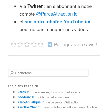
Via
Twitter
: en s’abonnant à notre
compte
@ParcsAttraction ici
et
sur notre chaîne YouTube ici
pour ne pas manquer nos vidéos !
Partagez votre avis !
R
e
c
h
LES SITES PARCS.FR
e
Parcs.fr
: une adresse, tous nos médias et +
r
Zoo-Parc.fr
: guide zoo et aquariums
c
Parc-Aquatique.fr
: guide parcs d'Attraction
h
ParcPasCher.fr
: promos billets et séjours parcs & loisirs